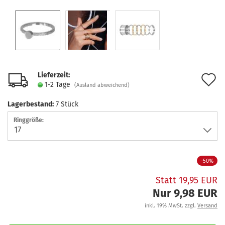
Lieferzeit:
A
1-2 Tage
(Ausland abweichend)
d
Lagerbestand:
7
Stück
M
Ringgröße:
-50%
Statt 19,95 EUR
Nur 9,98 EUR
inkl. 19% MwSt. zzgl.
Versand