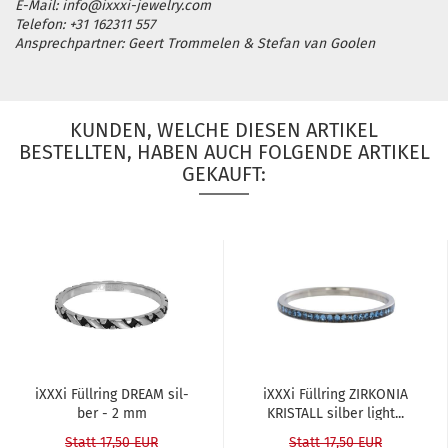
E-Mail: info@ixxxi-jewelry.com
Telefon: +31 162311 557
Ansprechpartner: Geert Trommelen & Stefan van Goolen
KUNDEN, WELCHE DIESEN ARTIKEL
BESTELLTEN, HABEN AUCH FOLGENDE ARTIKEL
GEKAUFT:
iXXXi Füll­ring DREAM sil­
iXXXi Füll­ring ZIR­KO­NIA
ber - 2 mm
KRIS­TALL sil­ber light...
Statt 17,50 EUR
Statt 17,50 EUR