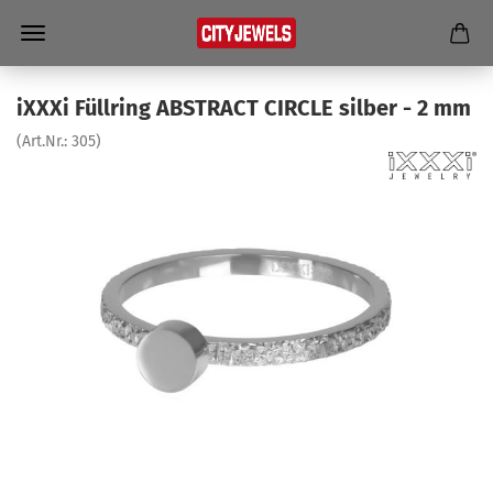
iXXXi Füll­ring ABS­TRACT CIR­CLE sil­ber - 2 mm
(Art.Nr.:
305
)