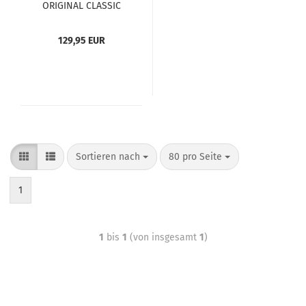
ORI­GI­NAL CLAS­SIC
WAL­LET antik schwarz
- ohne Chunks
129,95 EUR
Sortieren nach
80 pro Seite
1
1
bis
1
(von insgesamt
1
)