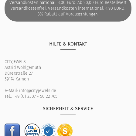
Versandkosten national: 3,00 Euro. Ab 20,00 Euro Bestellwert
versandkostenfrei. Versandkosten international: 4,90 EURO.
3% Rabatt auf Vora
uszahlungen.
HILFE & KONTAKT
CITYJEWELS
Astrid Wohlgemuth
Dürerstraße 27
59174 Kamen
e-Mail:
info@cityjewels.de
Tel.:
+49 (0) 2307 - 50 22 765
SICHERHEIT & SERVICE