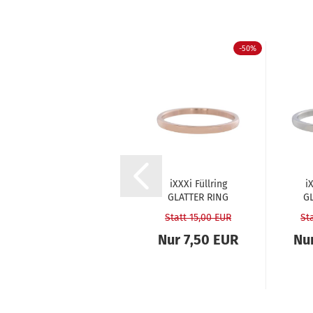
-50%
-50%
iXXXi Füll­ring
iXXXi Füll­ring
iX
HAM­MER­
GLAT­TER RING
GL
SCHLAG­RING
rosé - 2 mm...
sil
Statt 17,50 EUR
Statt 15,00 EUR
St
sil­ber...
Nur 8,75 EUR
Nur 7,50 EUR
Nu