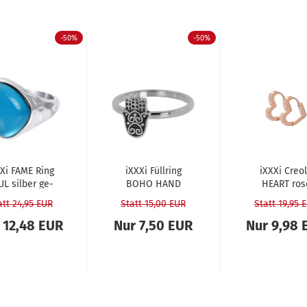
-50%
-50%
Xi FAME Ring
iXXXi Füll­ring
iXXXi Creo­
L sil­ber ge­
BOHO HAND
HEART ros
häm­mert 2
sil­ber - 2 mm
att 24,95 EUR
Statt 15,00 EUR
Statt 19,95 
mm...
 12,48 EUR
Nur 7,50 EUR
Nur 9,98 