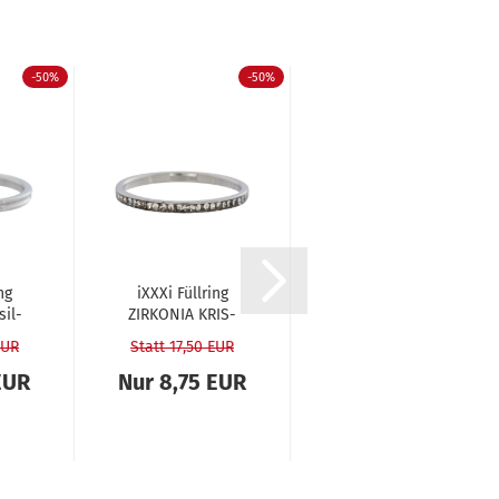
-50%
-50%
-50%
ng
iXXXi Füll­ring
iXXXi Füll­ring
sil­
ZIR­KO­NIA KRIS­
ZIR­KO­NIA KRIS­
m
TALL sil­ber
TALL sil­ber mul­
EUR
Statt 17,50 EUR
Statt 17,50 EUR
weiß...
ti­co­lor...
EUR
Nur 8,75 EUR
Nur 8,75 EUR