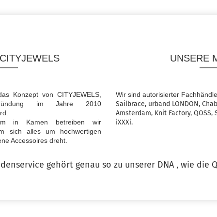
 CITYJEWELS
UNSERE 
st das Konzept von CITYJEWELS,
Wir sind autorisierter Fachhändl
ründung im Jahre 2010
Sailbrace, urband LONDON, Ch
rd.
Amsterdam, Knit Factory, QOSS, 
m in Kamen betreiben wir
iXXXi.
em sich alles um hochwertigen
ne Accessoires dreht.
enservice gehört genau so zu unserer DNA , wie die Q