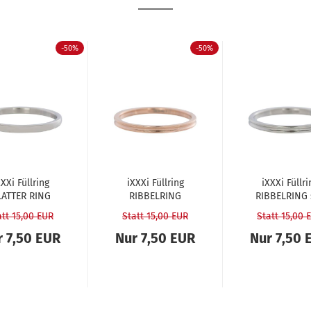
-50%
-50%
XXi Füll­ring
iXXXi Füll­ring
iXXXi Füll­ri
AT­TER RING
RIB­BEL­RING
RIB­BEL­RING 
­ber - 2 mm...
rosé - 2 mm
ber - 2 m
att 15,00 EUR
Statt 15,00 EUR
Statt 15,00 
r 7,50 EUR
Nur 7,50 EUR
Nur 7,50 