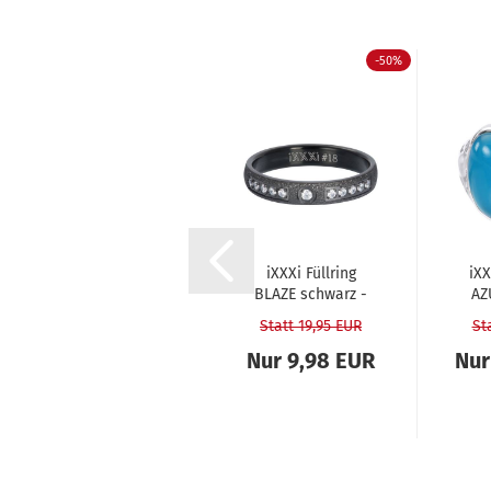
-50%
-50%
iXXXi Füll­ring
iXXXi Füll­ring
iXX
TOP PART BASE
BLAZE schwarz -
AZU
sil­ber - 2 mm...
4 mm
Statt 17,50 EUR
Statt 19,95 EUR
St
Nur 8,75 EUR
Nur 9,98 EUR
Nur