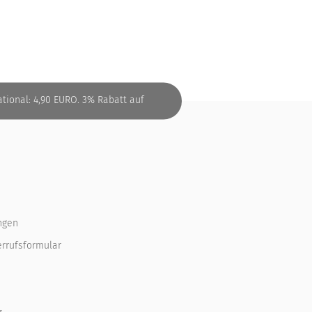
tional: 4,90 EURO. 3% Rabatt auf
ngen
errufsformular