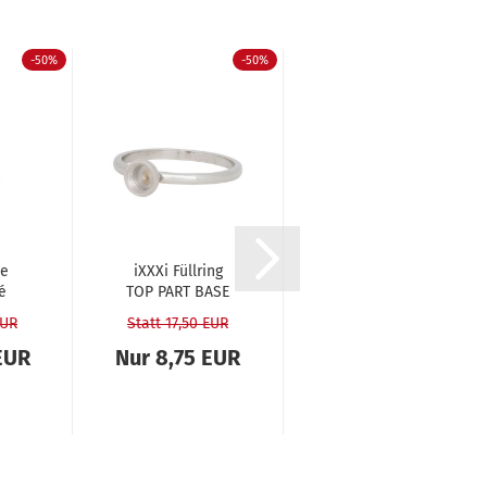
-50%
-50%
-50%
le
iXXXi Füll­ring
iXXXi Füll­ring
é
TOP PART BASE
BLAZE schwarz -
sil­ber - 2 mm...
4 mm
EUR
Statt 17,50 EUR
Statt 19,95 EUR
EUR
Nur 8,75 EUR
Nur 9,98 EUR