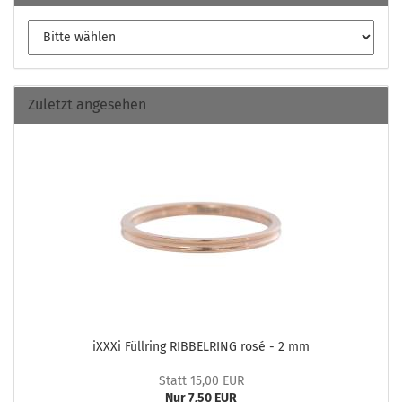
Zuletzt angesehen
iXXXi Füll­ring RIB­BEL­RING rosé - 2 mm
Statt 15,00 EUR
Nur 7,50 EUR