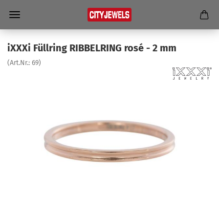
iXXXi Füll­ring RIB­BEL­RING rosé - 2 mm
(Art.Nr.:
69
)