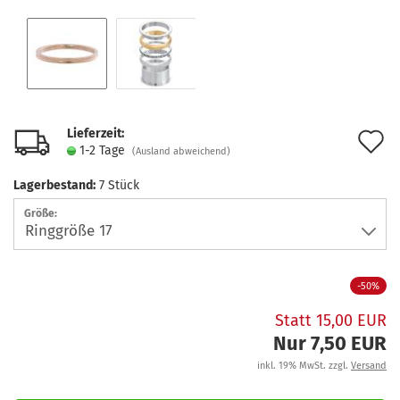
Lieferzeit:
A
1-2 Tage
(Ausland abweichend)
d
Lagerbestand:
7
Stück
M
Größe:
-50%
Statt 15,00 EUR
Nur 7,50 EUR
inkl. 19% MwSt. zzgl.
Versand