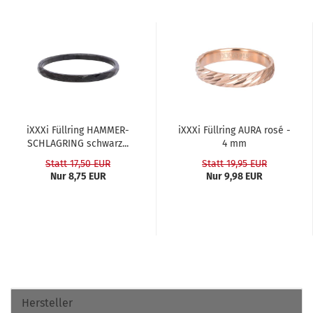
iXXXi Füll­ring HAM­MER­
iXXXi Füll­ring AURA rosé -
SCHLAG­RING schwarz...
4 mm
Statt 17,50 EUR
Statt 19,95 EUR
Nur 8,75 EUR
Nur 9,98 EUR
Hersteller