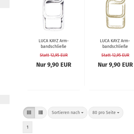
LUCA KAYZ Arm­
LUCA KAYZ Arm­
band­schlie­ße
band­schlie­ße
KLEI­NE KETTE sil­
KLEI­NE KETTE
Statt 12,95 EUR
Statt 12,95 EUR
ber
used­gold
Nur 9,90 EUR
Nur 9,90 EUR
Sortieren nach
80 pro Seite
1