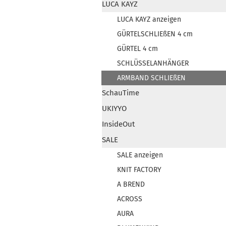
LUCA KAYZ
LUCA KAYZ anzeigen
GÜRTELSCHLIEßEN 4 cm
GÜRTEL 4 cm
SCHLÜSSELANHÄNGER
ARMBAND SCHLIEßEN
SchauTime
UKIYYO
InsideOut
SALE
SALE anzeigen
KNIT FACTORY
A BREND
ACROSS
AURA