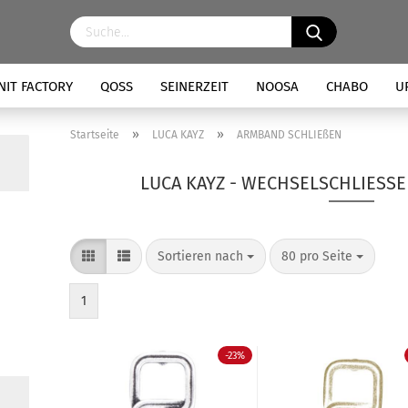
NIT FACTORY
QOSS
SEINERZEIT
NOOSA
CHABO
U
»
»
Startseite
LUCA KAYZ
ARMBAND SCHLIEßEN
LUCA KAYZ - WECHSELSCHLIESSE
Sortieren nach
80 pro Seite
1
-23%