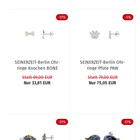
-51%
-5%
SEINERZEIT-​​Ber­lin Ohr­
SEINERZEIT-​​Ber­lin Ohr­
rin­ge Kno­chen BONE
rin­ge Pfote PAW
Statt 69,00 EUR
Statt 79,00 EUR
Nur 33,81 EUR
Nur 75,05 EUR
-51%
-51%