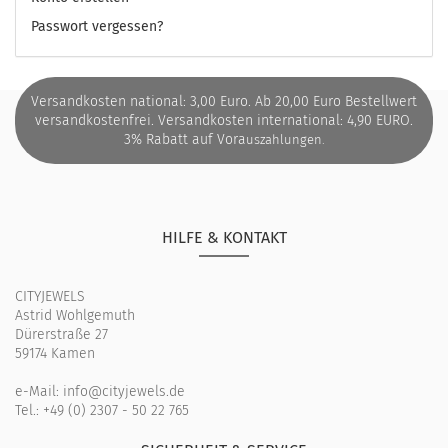
Passwort vergessen?
Versandkosten national: 3,00 Euro. Ab 20,00 Euro Bestellwert
versandkostenfrei. Versandkosten international: 4,90 EURO.
3% Rabatt auf Vora
uszahlungen.
HILFE & KONTAKT
CITYJEWELS
Astrid Wohlgemuth
Dürerstraße 27
59174 Kamen
e-Mail:
info@cityjewels.de
Tel.:
+49 (0) 2307 - 50 22 765