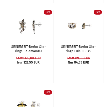
-5%
-5%
SEINERZEIT-​​Ber­lin Ohr­
SEINERZEIT-​​Ber­lin Ohr­
rin­ge Sa­la­man­der
rin­ge Eule LUCAS
SÜLO
Statt 129,00 EUR
Statt 89,00 EUR
Nur 122,55 EUR
Nur 84,55 EUR
-5%