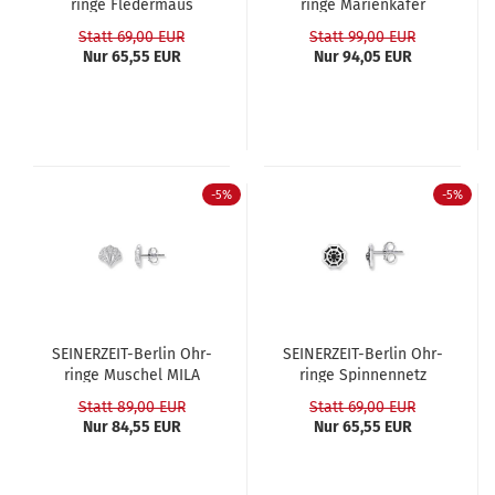
rin­ge Fle­der­maus
rin­ge Ma­ri­en­kä­fer
BETTY
MARIA
Statt 69,00 EUR
Statt 99,00 EUR
Nur 65,55 EUR
Nur 94,05 EUR
-5%
-5%
SEINERZEIT-​​Ber­lin Ohr­
SEINERZEIT-​​Ber­lin Ohr­
rin­ge Mu­schel MILA
rin­ge Spin­nen­netz
DANTE
Statt 89,00 EUR
Statt 69,00 EUR
Nur 84,55 EUR
Nur 65,55 EUR