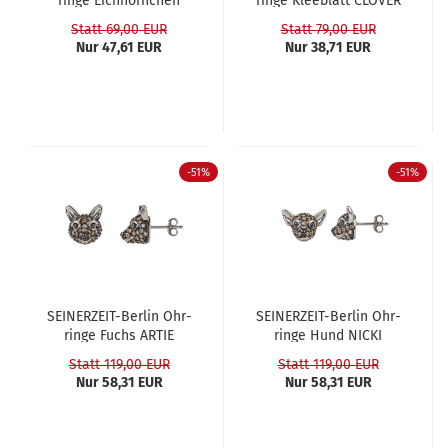
rin­ge Eich­hörn­chen
rin­ge Klee­blatt CLOVER
FLUFFY
Statt 69,00 EUR
Statt 79,00 EUR
Nur 47,61 EUR
Nur 38,71 EUR
-51%
-51%
SEINERZEIT-​​Ber­lin Ohr­
SEINERZEIT-​​Ber­lin Ohr­
rin­ge Fuchs ARTIE
rin­ge Hund NICKI
Statt 119,00 EUR
Statt 119,00 EUR
Nur 58,31 EUR
Nur 58,31 EUR