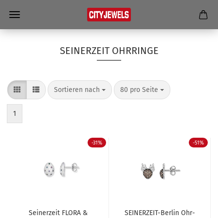
SEINERZEIT OHRRINGE
Sortieren nach
80 pro Seite
1
-31%
-51%
Sei­ner­zeit FLORA &
SEINERZEIT-​​Ber­lin Ohr­