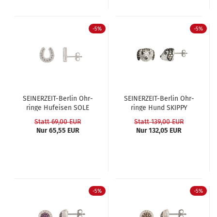
-5%
-5%
SEINERZEIT-​​Ber­lin Ohr­
SEINERZEIT-​​Ber­lin Ohr­
rin­ge Huf­ei­sen SOLE
rin­ge Hund SKIP­PY
Statt 69,00 EUR
Statt 139,00 EUR
Nur 65,55 EUR
Nur 132,05 EUR
-5%
-5%