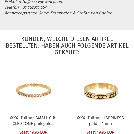
E-Mail: info@ixxxi-jewelry.com
Telefon: +31 162311 557
Ansprechpartner: Geert Trommelen & Stefan van Goolen
KUNDEN, WELCHE DIESEN ARTIKEL
BESTELLTEN, HABEN AUCH FOLGENDE ARTIKEL
GEKAUFT:
iXXXi Füll­ring SMALL CIR­
iXXXi Füll­ring HAP­PI­NESS
CLE STONE pink gold...
gold - 4 mm
Statt 19,95 EUR
Statt 19,95 EUR