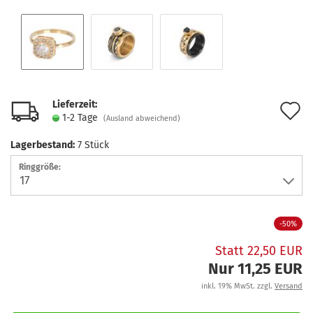
Lieferzeit:
A
1-2 Tage
(Ausland abweichend)
d
Lagerbestand:
7
Stück
M
Ringgröße:
-50%
Statt 22,50 EUR
Nur 11,25 EUR
inkl. 19% MwSt. zzgl.
Versand