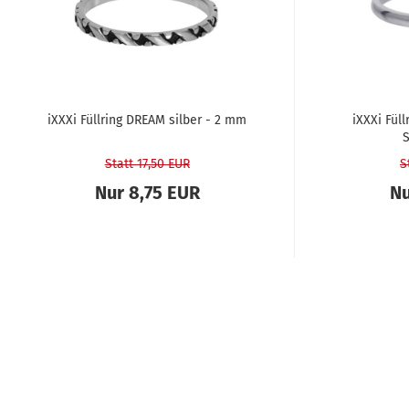
iXXXi Füll­ring DREAM sil­ber - 2 mm
iXXXi Füll
S
Statt 17,50 EUR
S
Nur 8,75 EUR
Nu