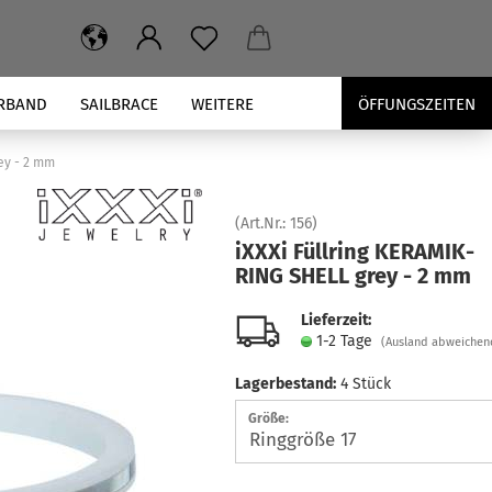
RBAND
SAILBRACE
WEITERE
ÖFFUNGSZEITEN
ey - 2 mm
(Art.Nr.:
156
)
iXXXi Füll­ring KE­RA­MIK­
RING SHELL grey - 2 mm
Lieferzeit:
1-2 Tage
(Ausland abweichen
Lagerbestand:
4
Stück
Größe: