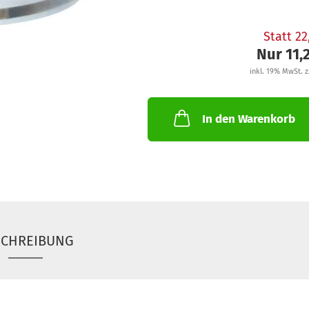
Statt 2
Nur 11,
inkl. 19% MwSt. z
In den Warenkorb
SCHREIBUNG