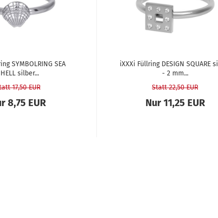
­ring SYM­BOL­RING SEA
iXXXi Füll­ring DE­SIGN SQUA­RE si
HELL sil­ber...
- 2 mm...
tatt 17,50 EUR
Statt 22,50 EUR
r 8,75 EUR
Nur 11,25 EUR