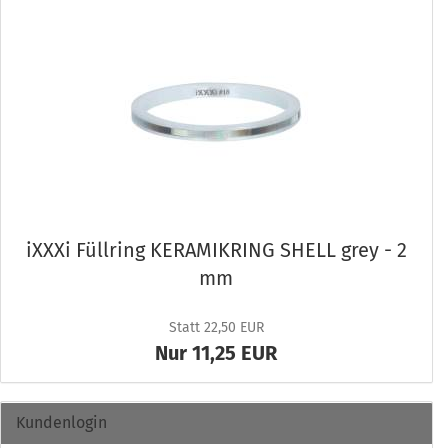
iXXXi Füll­ring KE­RA­MIK­RING SHELL grey - 2
mm
Statt 22,50 EUR
Nur 11,25 EUR
Kundenlogin