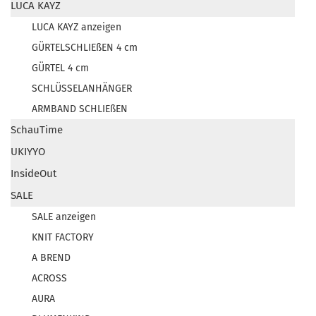
LUCA KAYZ
LUCA KAYZ anzeigen
GÜRTELSCHLIEßEN 4 cm
GÜRTEL 4 cm
SCHLÜSSELANHÄNGER
ARMBAND SCHLIEßEN
SchauTime
UKIYYO
InsideOut
SALE
SALE anzeigen
KNIT FACTORY
A BREND
ACROSS
AURA