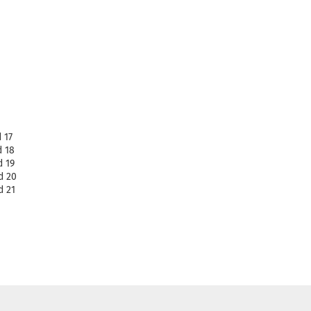
 17
d 18
d 19
d 20
d 21