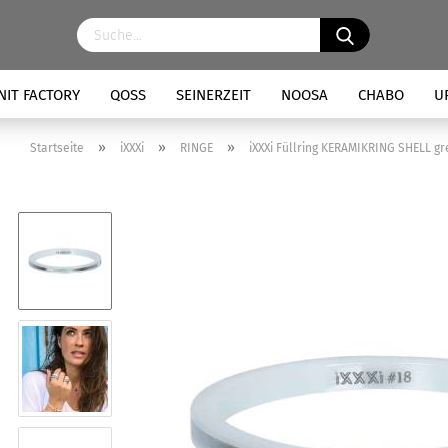
NIT FACTORY
QOSS
SEINERZEIT
NOOSA
CHABO
U
»
»
»
Startseite
iXXXi
RINGE
iXXXi Füllring KERAMIKRING SHELL gr