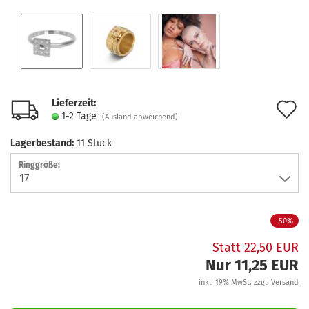
Lieferzeit:
A
1-2 Tage
(Ausland abweichend)
d
Lagerbestand:
11
Stück
M
Ringgröße:
-50%
Statt 22,50 EUR
Nur 11,25 EUR
inkl. 19% MwSt. zzgl.
Versand