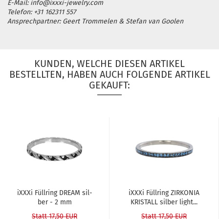
E-Mail: info@ixxxi-jewelry.com
Telefon: +31 162311 557
Ansprechpartner: Geert Trommelen & Stefan van Goolen
KUNDEN, WELCHE DIESEN ARTIKEL
BESTELLTEN, HABEN AUCH FOLGENDE ARTIKEL
GEKAUFT:
iXXXi Füll­ring DREAM sil­
iXXXi Füll­ring ZIR­KO­NIA
ber - 2 mm
KRIS­TALL sil­ber light...
Statt 17,50 EUR
Statt 17,50 EUR