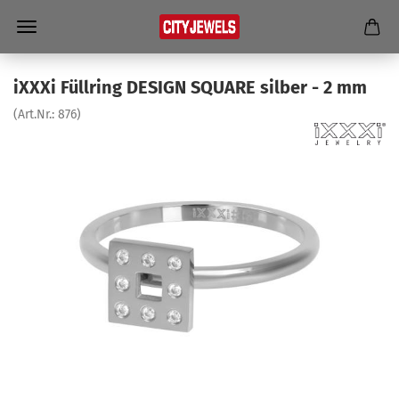
iXXXi Füll­ring DE­SIGN SQUA­RE sil­ber - 2 mm
(Art.Nr.:
876
)