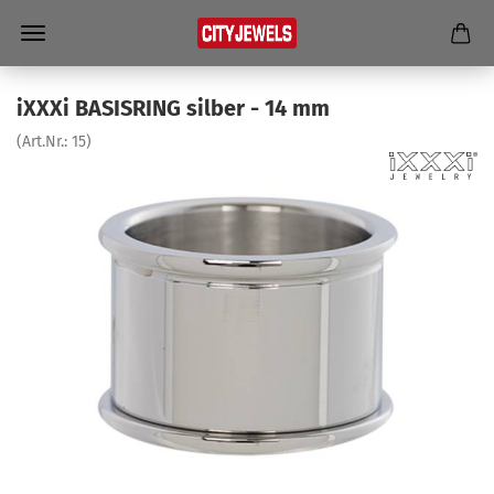
iXXXi BA­SIS­RING sil­ber - 14 mm
(Art.Nr.:
15
)