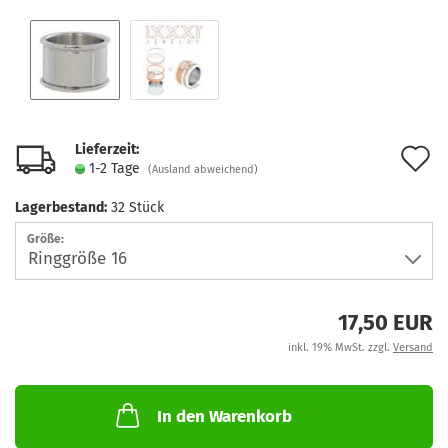
Lieferzeit:
A
1-2 Tage
(Ausland abweichend)
d
Lagerbestand:
32
Stück
M
Größe:
17,50 EUR
inkl. 19% MwSt. zzgl.
Versand
In den Warenkorb