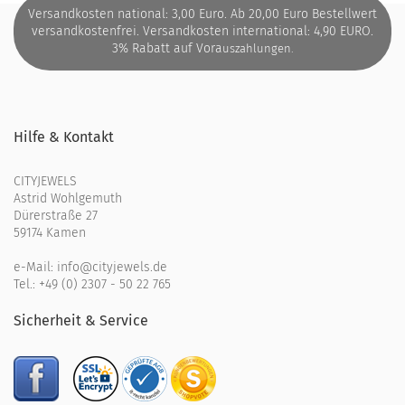
Versandkosten national: 3,00 Euro. Ab 20,00 Euro Bestellwert
versandkostenfrei. Versandkosten international: 4,90 EURO.
3% Rabatt auf Vora
uszahlungen.
Hilfe & Kontakt
CITYJEWELS
Astrid Wohlgemuth
Dürerstraße 27
59174 Kamen
e-Mail:
info@cityjewels.de
Tel.:
+49 (0) 2307 - 50 22 765
Sicherheit & Service