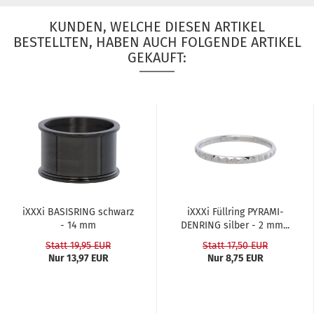
KUNDEN, WELCHE DIESEN ARTIKEL
BESTELLTEN, HABEN AUCH FOLGENDE ARTIKEL
GEKAUFT:
iXXXi BA­SIS­RING schwarz
iXXXi Füll­ring PY­RA­MI­
- 14 mm
DEN­RING sil­ber - 2 mm...
Statt 19,95 EUR
Statt 17,50 EUR
Nur 13,97 EUR
Nur 8,75 EUR