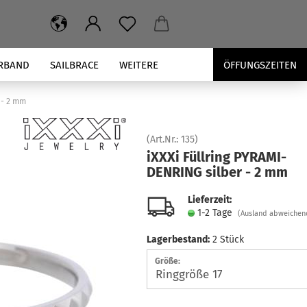
RBAND
SAILBRACE
WEITERE
ÖFFUNGSZEITEN
 - 2 mm
(Art.Nr.:
135
)
iXXXi Füll­ring PY­RA­MI­
DEN­RING sil­ber - 2 mm
Lieferzeit:
1-2 Tage
(Ausland abweichen
Lagerbestand:
2
Stück
Größe: