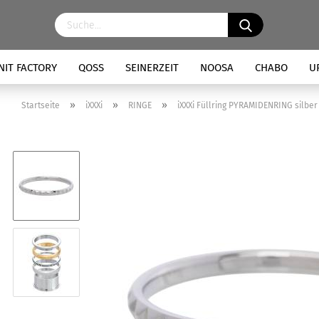
NIT FACTORY
QOSS
SEINERZEIT
NOOSA
CHABO
U
»
»
»
Startseite
iXXXi
RINGE
iXXXi Füllring PYRAMIDENRING silber