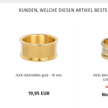
KUNDEN, WELCHE DIESEN ARTIKEL BESTE
iXXXi BA­SIS­RING gold - 10 mm
iXXXi BA­
STR
S
19,95 EUR
Nu