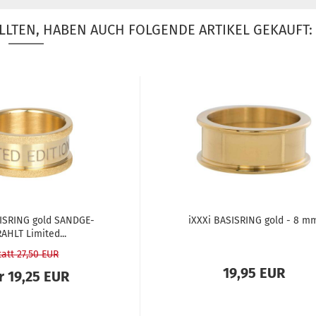
LLTEN, HABEN AUCH FOLGENDE ARTIKEL GEKAUFT:
SIS­RING gold SAND­GE­
iXXXi BA­SIS­RING gold - 8 m
AHLT Li­mi­ted...
tatt 27,50 EUR
19,95 EUR
r 19,25 EUR