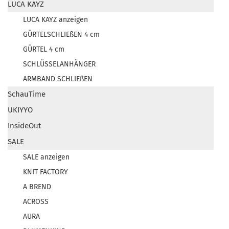
LUCA KAYZ
LUCA KAYZ anzeigen
GÜRTELSCHLIEßEN 4 cm
GÜRTEL 4 cm
SCHLÜSSELANHÄNGER
ARMBAND SCHLIEßEN
SchauTime
UKIYYO
InsideOut
SALE
SALE anzeigen
KNIT FACTORY
A BREND
ACROSS
AURA