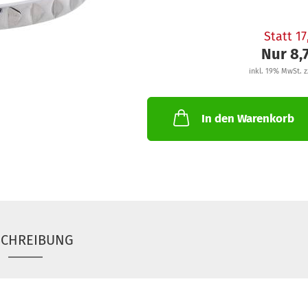
Statt 1
Nur 8,
inkl. 19% MwSt. z
In den Warenkorb
SCHREIBUNG