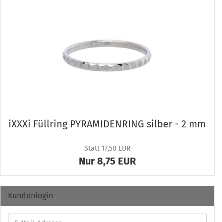
iXXXi Füll­ring PY­RA­MI­DEN­RING sil­ber - 2 mm
Statt 17,50 EUR
Nur 8,75 EUR
Kundenlogin