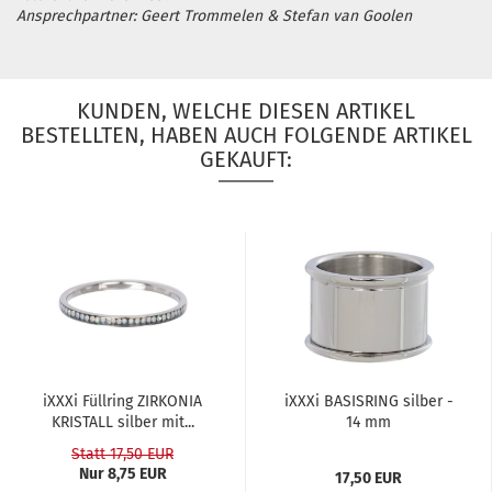
Ansprechpartner: Geert Trommelen & Stefan van Goolen
KUNDEN, WELCHE DIESEN ARTIKEL
BESTELLTEN, HABEN AUCH FOLGENDE ARTIKEL
GEKAUFT:
iXXXi Füll­ring ZIR­KO­NIA
iXXXi BA­SIS­RING sil­ber -
KRIS­TALL sil­ber mit...
14 mm
Statt 17,50 EUR
Nur 8,75 EUR
17,50 EUR