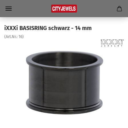
iXXXi BA­SIS­RING schwarz - 14 mm
(Art.Nr.:
16
)