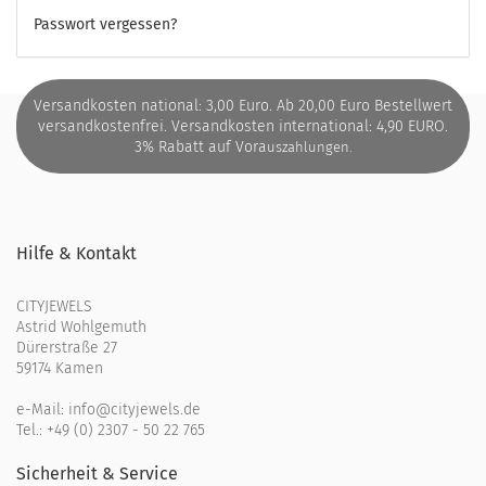
Passwort vergessen?
Versandkosten national: 3,00 Euro. Ab 20,00 Euro Bestellwert
versandkostenfrei. Versandkosten international: 4,90 EURO.
3% Rabatt auf Vora
uszahlungen.
Hilfe & Kontakt
CITYJEWELS
Astrid Wohlgemuth
Dürerstraße 27
59174 Kamen
e-Mail:
info@cityjewels.de
Tel.:
+49 (0) 2307 - 50 22 765
Sicherheit & Service