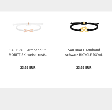
SAILBRACE Arm­band St.
SAILBRACE Arm­band
MO­RITZ SKI weiss-​​rosé...
schwarz BICY­CLE ROYAL
gold...
23,95 EUR
23,95 EUR