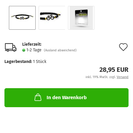
Lieferzeit:
A
1-2 Tage
(Ausland abweichend)
d
Lagerbestand:
1
Stück
M
28,95 EUR
inkl. 19% MwSt. zzgl.
Versand
In den Warenkorb