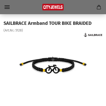
SAILBRACE Arm­band TOUR BIKE BRAI­DED
(Art.Nr.:
5128
)