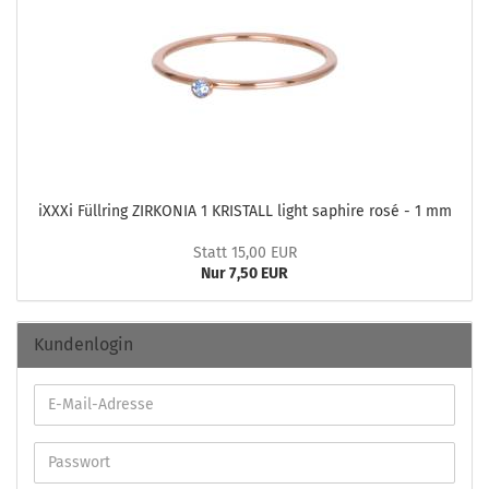
iXXXi Füll­ring ZIR­KO­NIA 1 KRIS­TALL light sa­phi­re rosé - 1 mm
Statt 15,00 EUR
Nur 7,50 EUR
Kundenlogin