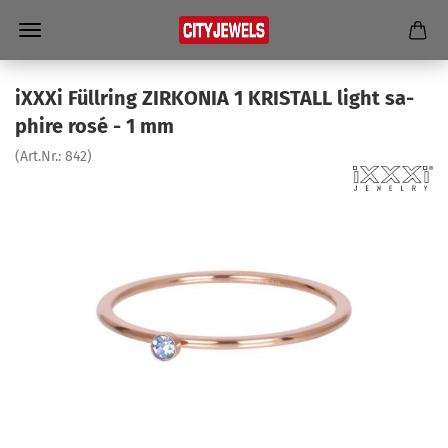
iXXXi Füll­ring ZIR­KO­NIA 1 KRIS­TALL light sa­
phi­re rosé - 1 mm
(Art.Nr.:
842
)