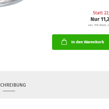
Statt 2
Nur 11,
inkl. 19% MwSt. z
In den Warenkorb
SCHREIBUNG