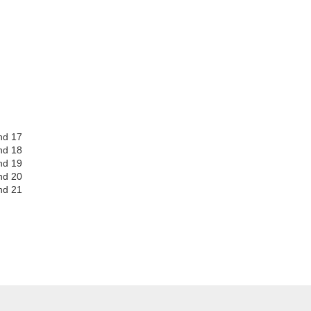
nd 17
nd 18
nd 19
nd 20
nd 21