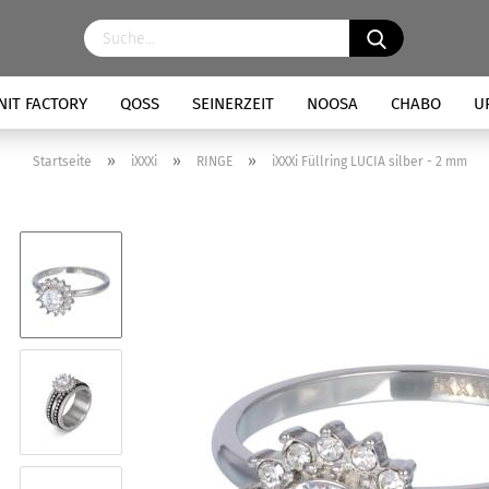
NIT FACTORY
QOSS
SEINERZEIT
NOOSA
CHABO
U
»
»
»
Startseite
iXXXi
RINGE
iXXXi Füllring LUCIA silber - 2 mm