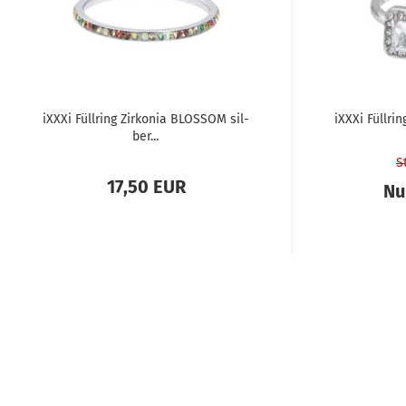
iXXXi Füll­ring Zir­ko­nia BLOS­SOM sil­
iXXXi Füll­rin
ber...
S
17,50 EUR
Nu