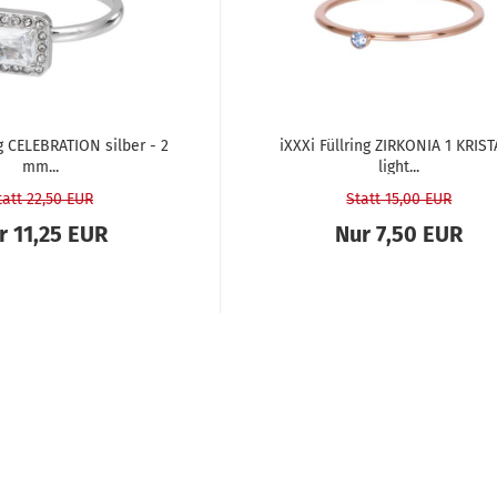
g CE­LE­BRA­TI­ON sil­ber - 2
iXXXi Füll­ring ZIR­KO­NIA 1 KRIS­
mm...
light...
tatt 22,50 EUR
Statt 15,00 EUR
r 11,25 EUR
Nur 7,50 EUR