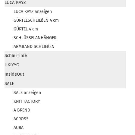
LUCA KAYZ
LUCA KAYZ anzeigen
GÜRTELSCHLIEßEN 4 cm
GÜRTEL 4 cm
SCHLÜSSELANHÄNGER
ARMBAND SCHLIEßEN
SchauTime
UKIYYO
InsideOut
SALE
SALE anzeigen
KNIT FACTORY
A BREND
ACROSS
AURA