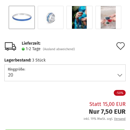
Lieferzeit:
A
1-2 Tage
(Ausland abweichend)
d
Lagerbestand:
3
Stück
M
Ringgröße:
-50%
Statt 15,00 EUR
Nur 7,50 EUR
inkl. 19% MwSt. zzgl.
Versand