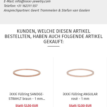
E-Mail: info@ixxxi-jewelry.com
Telefon: +31 162311 557
Ansprechpartner: Geert Trommelen & Stefan van Goolen
KUNDEN, WELCHE DIESEN ARTIKEL
BESTELLTEN, HABEN AUCH FOLGENDE ARTIKEL
GEKAUFT:
iXXXi Füll­ring SAND­GE­
iXXXi Füll­ring AN­GU­LAR
STRAHLT braun - 1 mm...
rosé - 1 mm
Statt 12,50 EUR
Statt 12,50 EUR