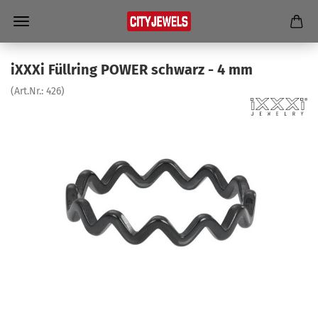
iXXXi Füll­ring POWER schwarz - 4 mm
(Art.Nr.:
426
)