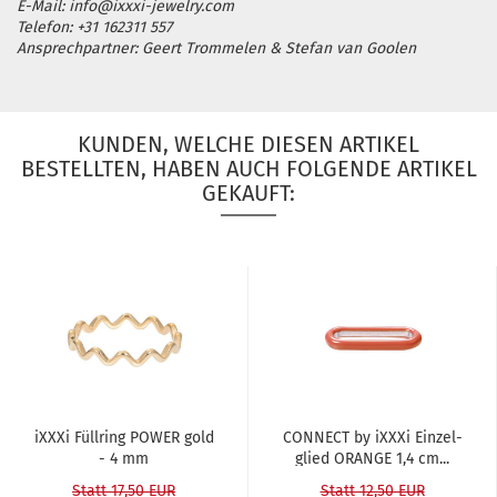
E-Mail: info@ixxxi-jewelry.com
Telefon: +31 162311 557
Ansprechpartner: Geert Trommelen & Stefan van Goolen
KUNDEN, WELCHE DIESEN ARTIKEL
BESTELLTEN, HABEN AUCH FOLGENDE ARTIKEL
GEKAUFT:
iXXXi Füll­ring POWER gold
CON­NECT by iXXXi Ein­zel­
- 4 mm
glied ORAN­GE 1,4 cm...
Statt 17,50 EUR
Statt 12,50 EUR