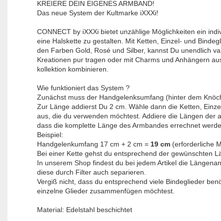
KREIERE DEIN EIGENES ARMBAND!
Das neue System der Kultmarke iXXXi!
CONNECT by iXXXi bietet unzählige Möglichkeiten ein indi
eine Halskette zu gestalten. Mit Ketten, Einzel- und Bindegl
den Farben Gold, Rosé und Silber, kannst Du unendlich var
Kreationen pur tragen oder mit Charms und Anhängern au
kollektion kombinieren.
Wie funktioniert das System ?
Zunächst muss der Handgelenksumfang (hinter dem Knöc
Zur Länge addierst Du 2 cm. Wähle dann die Ketten, Einze
aus, die du verwenden möchtest. Addiere die Längen der a
dass die komplette Länge des Armbandes errechnet werde
Beispiel:
Handgelenkumfang 17 cm + 2 cm =
19 cm
(erforderliche 
Bei einer Kette gehst du entsprechend der gewünschten L
In unserem Shop findest du bei jedem Artikel die Längen
diese durch Filter auch separieren.
Vergiß nicht, dass du entsprechend viele Bindeglieder ben
einzelne Glieder zusammenfügen möchtest.
Material: Edelstahl beschichtet