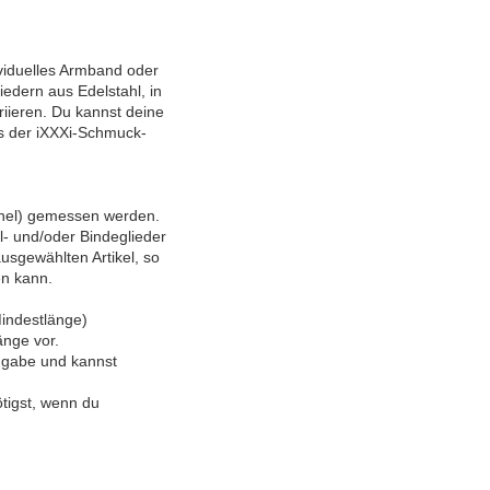
viduelles Armband oder
iedern aus Edelstahl, in
iieren. Du kannst deine
s der iXXXi-Schmuck-
hel) gemessen werden.
l- und/oder Bindeglieder
usgewählten Artikel, so
n kann.
Mindestlänge)
änge vor.
angabe und kannst
ötigst, wenn du