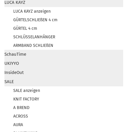
LUCA KAYZ
LUCA KAYZ anzeigen
GÜRTELSCHLIEßEN 4 cm
GÜRTEL 4 cm
SCHLÜSSELANHÄNGER
ARMBAND SCHLIEßEN
SchauTime
UKIYYO
InsideOut
SALE
SALE anzeigen
KNIT FACTORY
A BREND
ACROSS
AURA