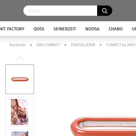
NIT FACTORY
QOSS
SEINERZEIT
NOOSA
CHABO
U
»
»
»
Startseite
iXXXi CONNECT
EINZELGLIEDER
CONNECT by iXXXi 