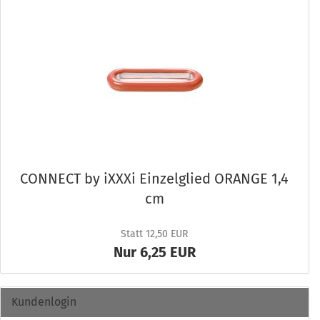
CON­NECT by iXXXi Ein­zel­glied ORAN­GE 1,4
cm
Statt 12,50 EUR
Nur 6,25 EUR
Kundenlogin