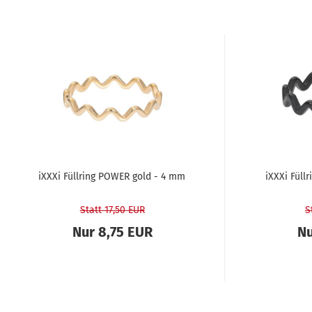
iXXXi Füll­ring POWER gold - 4 mm
iXXXi Füll
Statt 17,50 EUR
S
Nur 8,75 EUR
Nu