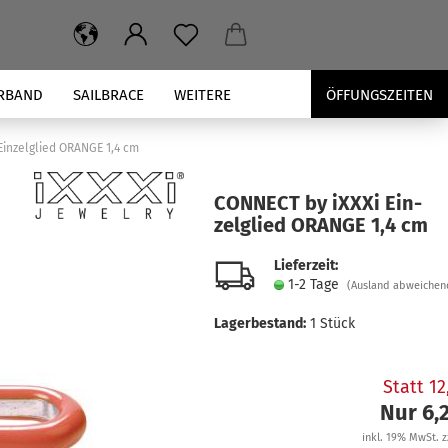
RBAND
SAILBRACE
WEITERE
ÖFFUNGSZEITEN
Einzelglied ORANGE 1,4 cm
CON­NECT by iXXXi Ein­
zel­glied ORAN­GE 1,4 cm
Lieferzeit:
1-2 Tage
(Ausland abweichen
Lagerbestand:
1
Stück
Statt 1
Nur 6,
inkl. 19% MwSt. z