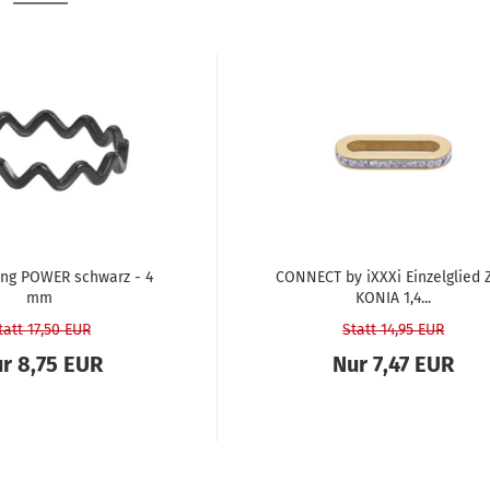
­ring POWER schwarz - 4
CON­NECT by iXXXi Ein­zel­glied 
mm
KO­NIA 1,4...
tatt 17,50 EUR
Statt 14,95 EUR
r 8,75 EUR
Nur 7,47 EUR