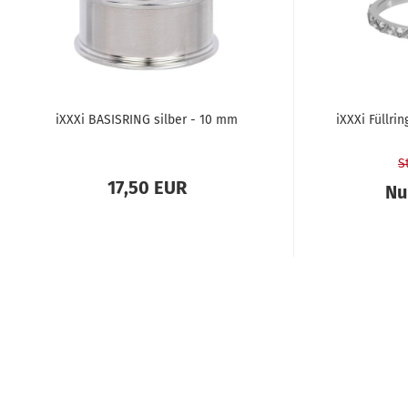
iXXXi BA­SIS­RING sil­ber - 10 mm
iXXXi Füll­ri
S
17,50 EUR
Nu