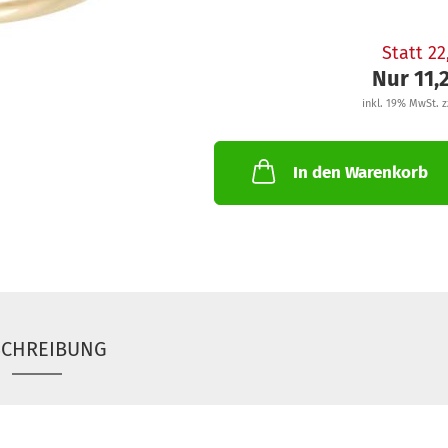
Statt 2
Nur 11,
inkl. 19% MwSt. z
In den Warenkorb
SCHREIBUNG