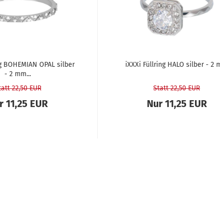
ng BO­HEMI­AN OPAL sil­ber
iXXXi Füll­ring HALO sil­ber - 2
- 2 mm...
tatt 22,50 EUR
Statt 22,50 EUR
r 11,25 EUR
Nur 11,25 EUR