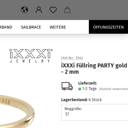
RBAND
SAILBRACE
WEITERE
ÖFFUNGSZEITEN
(Art.Nr.:
354
)
iXXXi Füll­ring PARTY gold
- 2 mm
Lieferzeit:
1-2 Tage
(Ausland abweichen
Lagerbestand:
6
Stück
Ringgröße: