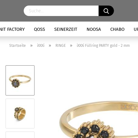
NIT FACTORY
QOSS
SEINERZEIT
NOOSA
CHABO
U
»
»
»
Startseite
iXXXi
RINGE
iXXXi Füllring PARTY gold - 2 mm