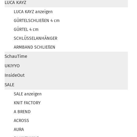
LUCA KAYZ
LUCA KAYZ anzeigen
GÜRTELSCHLIEßEN 4 cm
GÜRTEL 4 cm
SCHLÜSSELANHÄNGER
ARMBAND SCHLIEßEN
SchauTime
UKIYYO
InsideOut
SALE
SALE anzeigen
KNIT FACTORY
A BREND
ACROSS
AURA