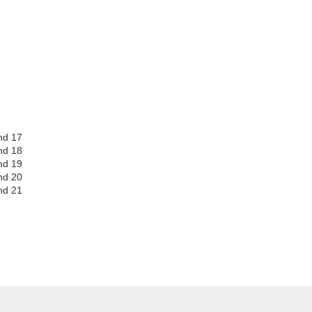
nd 17
nd 18
nd 19
nd 20
nd 21