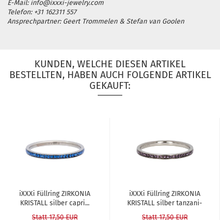
E-Mail: info@ixxxi-jewelry.com
Telefon: +31 162311 557
Ansprechpartner: Geert Trommelen & Stefan van Goolen
KUNDEN, WELCHE DIESEN ARTIKEL
BESTELLTEN, HABEN AUCH FOLGENDE ARTIKEL
GEKAUFT:
iXXXi Füll­ring ZIR­KO­NIA
iXXXi Füll­ring ZIR­KO­NIA
KRIS­TALL sil­ber capri...
KRIS­TALL sil­ber tan­za­ni­
te...
Statt 17,50 EUR
Statt 17,50 EUR