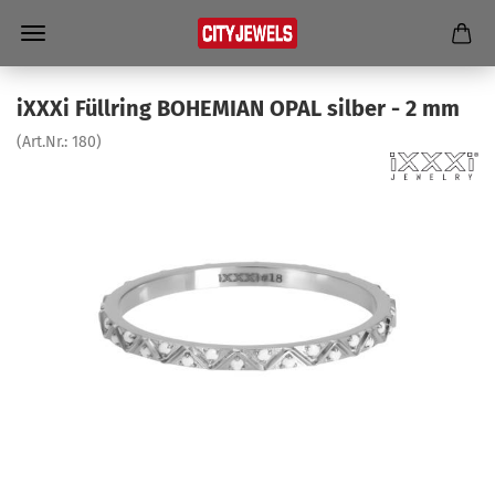
iXXXi Füll­ring BO­HEMI­AN OPAL sil­ber - 2 mm
(Art.Nr.:
180
)