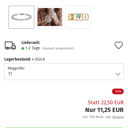
Lieferzeit:
A
1-2 Tage
(Ausland abweichend)
d
Lagerbestand:
4
Stück
M
Ringgröße:
-50%
Statt 22,50 EUR
Nur 11,25 EUR
inkl. 19% MwSt. zzgl.
Versand