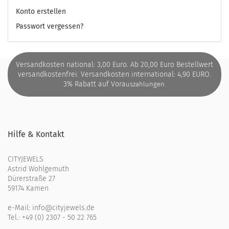
Konto erstellen
Passwort vergessen?
Versandkosten national: 3,00 Euro. Ab 20,00 Euro Bestellwert
versandkostenfrei. Versandkosten international: 4,90 EURO.
3% Rabatt auf Vora
uszahlungen.
Hilfe & Kontakt
CITYJEWELS
Astrid Wohlgemuth
Dürerstraße 27
59174 Kamen
e-Mail:
info@cityjewels.de
Tel.:
+49 (0) 2307 - 50 22 765