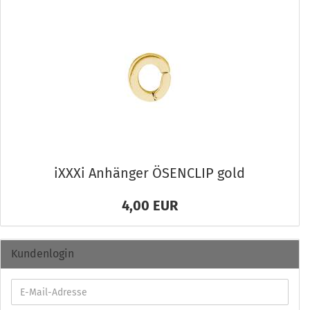
iXXXi An­hän­ger ÖSEN­CLIP gold
4,00 EUR
Kundenlogin