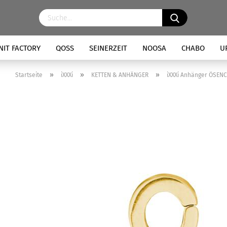
NIT FACTORY
QOSS
SEINERZEIT
NOOSA
CHABO
U
»
»
»
Startseite
iXXXi
KETTEN & ANHÄNGER
iXXXi Anhänger ÖSENC