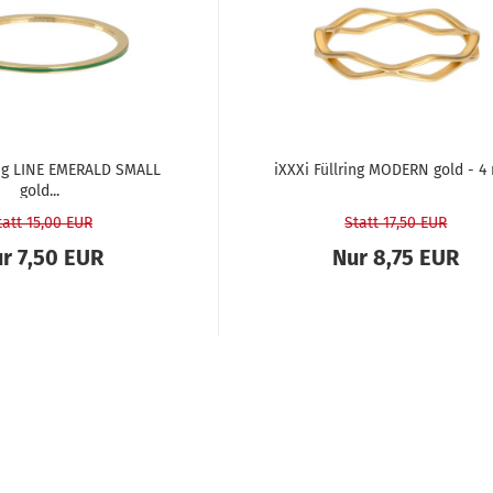
ring LINE EME­RALD SMALL
iXXXi Füll­ring MO­DERN gold - 
gold...
tatt 15,00 EUR
Statt 17,50 EUR
r 7,50 EUR
Nur 8,75 EUR