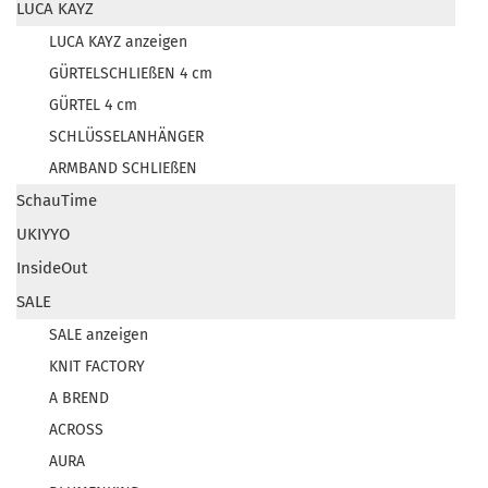
LUCA KAYZ
LUCA KAYZ anzeigen
GÜRTELSCHLIEßEN 4 cm
GÜRTEL 4 cm
SCHLÜSSELANHÄNGER
ARMBAND SCHLIEßEN
SchauTime
UKIYYO
InsideOut
SALE
SALE anzeigen
KNIT FACTORY
A BREND
ACROSS
AURA