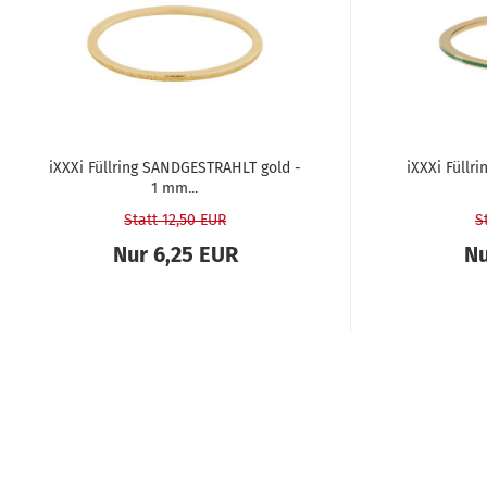
iXXXi Füll­ring SAND­GE­STRAHLT gold -
iXXXi Füll­
1 mm...
Statt 12,50 EUR
S
Nur 6,25 EUR
Nu