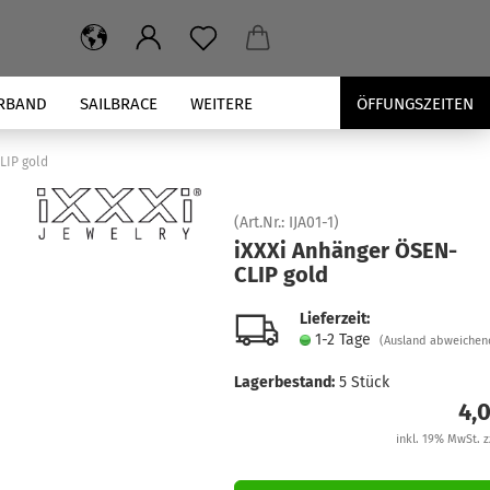
RBAND
SAILBRACE
WEITERE
ÖFFUNGSZEITEN
LIP gold
(Art.Nr.:
IJA01-1
)
iXXXi An­hän­ger ÖSEN­
CLIP gold
Lieferzeit:
1-2 Tage
(Ausland abweichen
Lagerbestand:
5
Stück
4,
inkl. 19% MwSt. z