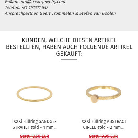
E-Mail: info@ixxxi-jewelry.com
Telefon: +31 162311 557
Ansprechpartner: Geert Trommelen & Stefan van Goolen
KUNDEN, WELCHE DIESEN ARTIKEL
BESTELLTEN, HABEN AUCH FOLGENDE ARTIKEL
GEKAUFT:
iXXXi Füll­ring SAND­GE­
iXXXi Füll­ring ABS­TRACT
STRAHLT gold - 1 mm...
CIR­CLE gold - 2 mm...
Statt 12,50 EUR
Statt 19,95 EUR