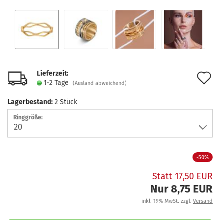
Lieferzeit:
A
1-2 Tage
(Ausland abweichend)
d
Lagerbestand:
2
Stück
M
Ringgröße:
-50%
Statt 17,50 EUR
Nur 8,75 EUR
inkl. 19% MwSt. zzgl.
Versand