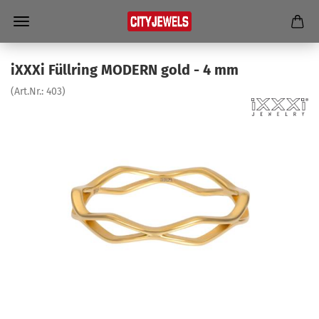
iXXXi Füll­ring MO­DERN gold - 4 mm
(Art.Nr.:
403
)