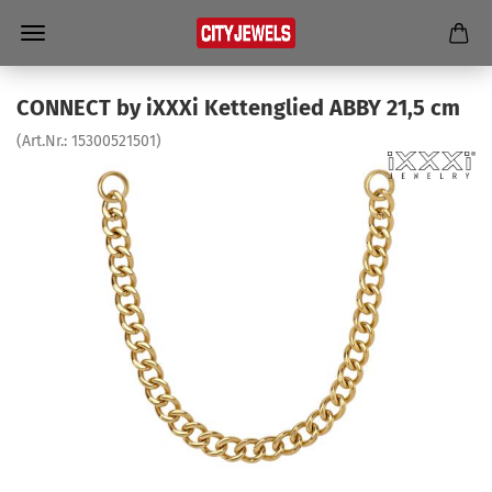
CON­NECT by iXXXi Ket­ten­glied ABBY 21,5 cm
(Art.Nr.:
15300521501
)