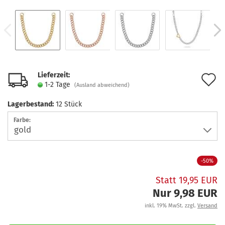
Lieferzeit:
A
1-2 Tage
(Ausland abweichend)
d
Lagerbestand:
12
Stück
M
Farbe:
-50%
Statt 19,95 EUR
Nur 9,98 EUR
inkl. 19% MwSt. zzgl.
Versand