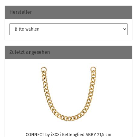
Hersteller
Zuletzt angesehen
CON­NECT by iXXXi Ket­ten­glied ABBY 21,5 cm