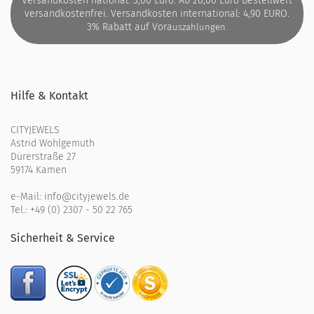
Versandkosten national: 3,00 Euro. Ab 20,00 Euro Bestellwert
versandkostenfrei. Versandkosten international: 4,90 EURO.
3% Rabatt auf Vora
uszahlungen.
Hilfe & Kontakt
CITYJEWELS
Astrid Wohlgemuth
Dürerstraße 27
59174 Kamen
e-Mail:
info@cityjewels.de
Tel.:
+49 (0) 2307 - 50 22 765
Sicherheit & Service