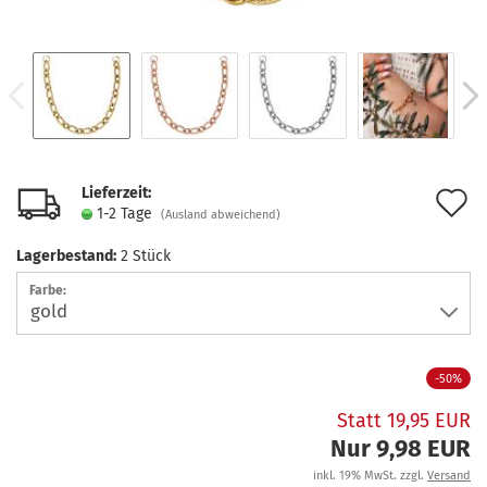
Lieferzeit:
A
1-2 Tage
(Ausland abweichend)
d
Lagerbestand:
2
Stück
M
Farbe:
-50%
Statt 19,95 EUR
Nur 9,98 EUR
inkl. 19% MwSt. zzgl.
Versand