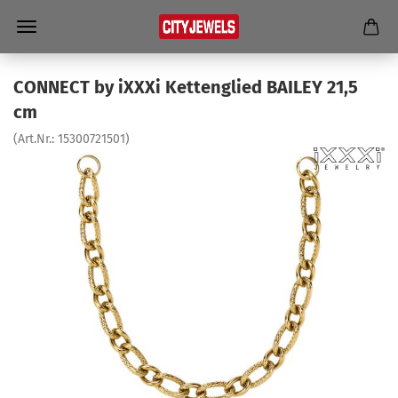
CON­NECT by iXXXi Ket­ten­glied BAI­LEY 21,5
cm
(Art.Nr.:
15300721501
)