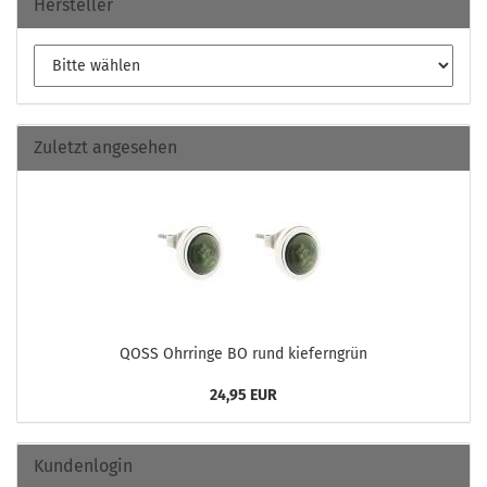
Hersteller
Zuletzt angesehen
QOSS Ohr­rin­ge BO rund kie­fern­grün
24,95 EUR
Kundenlogin