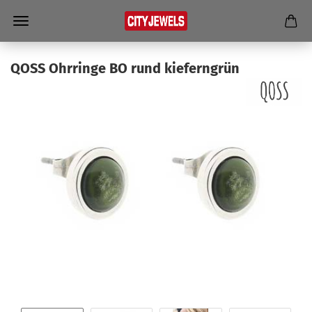
QOSS Ohr­rin­ge BO rund kie­fern­grün