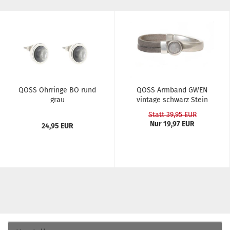
QOSS Ohr­rin­ge BO rund
QOSS Arm­band GWEN
grau
vin­ta­ge schwarz Stein
grau...
Statt 39,95 EUR
Nur 19,97 EUR
24,95 EUR