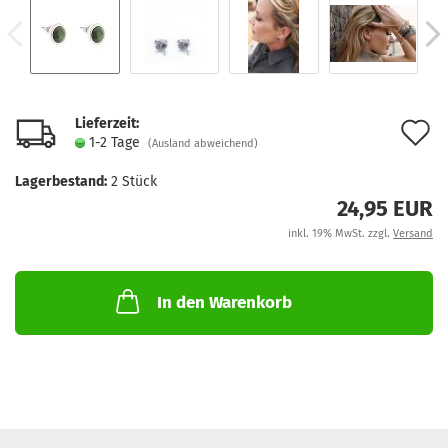
Lieferzeit:
A
1-2 Tage
(Ausland abweichend)
d
Lagerbestand:
2
Stück
M
24,95 EUR
inkl. 19% MwSt. zzgl.
Versand
In den Warenkorb