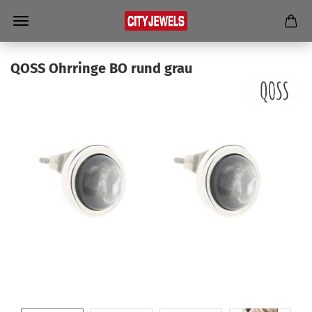
QOSS Ohr­rin­ge BO rund grau