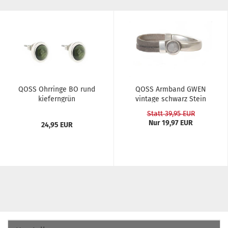
QOSS Ohr­rin­ge BO rund
QOSS Arm­band GWEN
kie­fern­grün
vin­ta­ge schwarz Stein
grau...
Statt 39,95 EUR
Nur 19,97 EUR
24,95 EUR