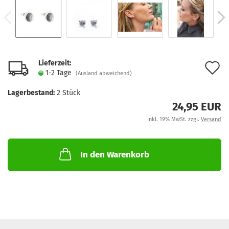
Lieferzeit:
A
1-2 Tage
(Ausland abweichend)
d
Lagerbestand:
2
Stück
M
24,95 EUR
inkl. 19% MwSt. zzgl.
Versand
In den Warenkorb