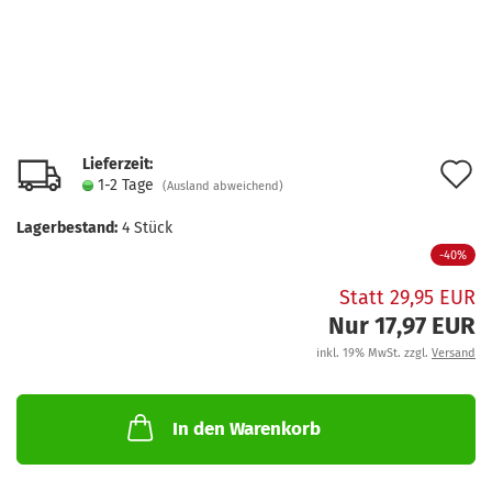
Lieferzeit:
A
1-2 Tage
(Ausland abweichend)
d
Lagerbestand:
4
Stück
M
-40%
Statt 29,95 EUR
Nur 17,97 EUR
inkl. 19% MwSt. zzgl.
Versand
In den Warenkorb