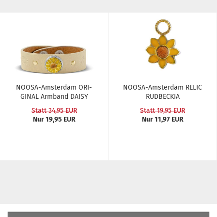
NOOSA-​​Ams­ter­dam ORI­
NOOSA-​​Ams­ter­dam RELIC
GI­NAL Arm­band DAISY
RUD­BE­CKIA
GOLD...
Statt 34,95 EUR
Statt 19,95 EUR
Nur 19,95 EUR
Nur 11,97 EUR