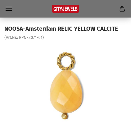
NOOSA-​Amsterdam RELIC YELLOW CAL­CI­TE
(Art.Nr.:
RPN-​8071-01
)