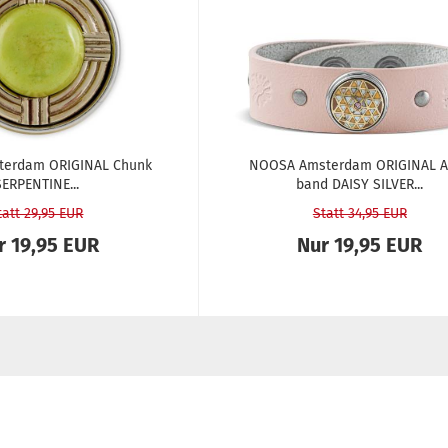
ter­dam ORI­GI­NAL Chunk
NOOSA Ams­ter­dam ORI­GI­NAL 
ER­PEN­TI­NE...
band DAISY SIL­VER...
tatt 29,95 EUR
Statt 34,95 EUR
r 19,95 EUR
Nur 19,95 EUR