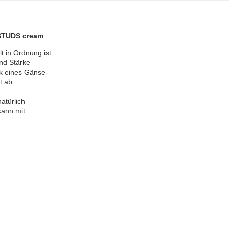
STUDS cream
 in Ordnung ist.

d Stärke

k eines Gänse-

 ab.

türlich

ann mit
