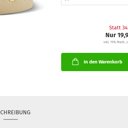
Statt 3
Nur 19,
inkl. 19% MwSt. z
In den Warenkorb
SCHREIBUNG