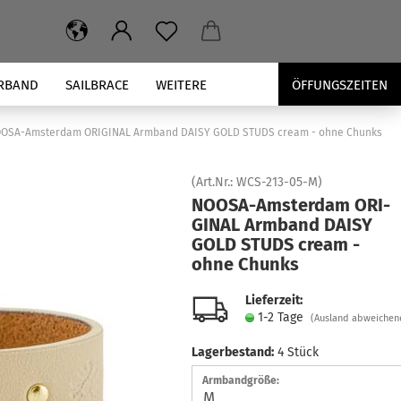
RBAND
SAILBRACE
WEITERE
ÖFFUNGSZEITEN
OSA-Amsterdam ORIGINAL Armband DAISY GOLD STUDS cream - ohne Chunks
(Art.Nr.:
WCS-213-05-M
)
NOOSA-​Amsterdam ORI­
GI­NAL Arm­band DAISY
GOLD STUDS cream -
ohne Chunks
Lieferzeit:
1-2 Tage
(Ausland abweichen
Lagerbestand:
4
Stück
Armbandgröße: