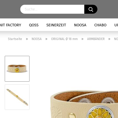
NIT FACTORY
QOSS
SEINERZEIT
NOOSA
CHABO
U
»
»
»
»
Startseite
NOOSA
ORIGINAL Ø 18 mm
ARMBÄNDER
NO