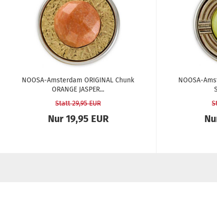
NOOSA-​​Ams­ter­dam ORI­GI­NAL Chunk
NOOSA-​​Ams­
ORAN­GE JASPER...
S
Statt 29,95 EUR
S
Nur 19,95 EUR
Nu