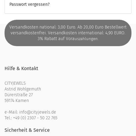
Passwort vergessen?
Versandkosten national: 3,00 Euro. Ab 20,00 Euro Bestellwert
versandkostenfrei. Versandkosten international: 4,90 EURO.
3% Rabatt auf Vora
uszahlungen.
Hilfe & Kontakt
CITYJEWELS
Astrid Wohlgemuth
Dürerstraße 27
59174 Kamen
e-Mail:
info@cityjewels.de
Tel.:
+49 (0) 2307 - 50 22 765
Sicherheit & Service