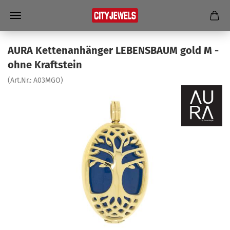
AURA Ket­ten­an­hän­ger LE­BENS­BAUM gold M -
ohne Kraft­stein
(Art.Nr.:
A03MGO
)