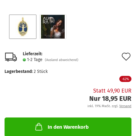
Lieferzeit:
A
1-2 Tage
(Ausland abweichend)
d
Lagerbestand:
2
Stück
M
-62%
Statt 49,90 EUR
Nur 18,95 EUR
inkl. 19% MwSt. zzgl.
Versand
In den Warenkorb