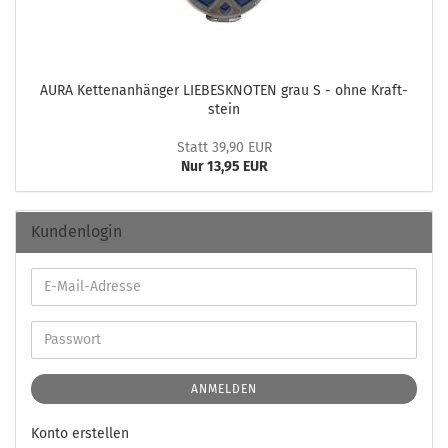
AURA Ket­ten­an­hän­ger LIE­BES­KNO­TEN grau S - ohne Kraft­
stein
Statt 39,90 EUR
Nur 13,95 EUR
Kundenlogin
ANMELDEN
Konto erstellen