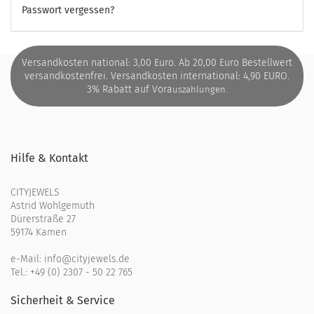
Passwort vergessen?
Versandkosten national: 3,00 Euro. Ab 20,00 Euro Bestellwert
versandkostenfrei. Versandkosten international: 4,90 EURO.
3% Rabatt auf Vora
uszahlungen.
Hilfe & Kontakt
CITYJEWELS
Astrid Wohlgemuth
Dürerstraße 27
59174 Kamen
e-Mail:
info@cityjewels.de
Tel.:
+49 (0) 2307 - 50 22 765
Sicherheit & Service