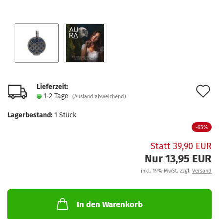
Lieferzeit:
A
1-2 Tage
(Ausland abweichend)
d
Lagerbestand:
1
Stück
M
-65%
Statt 39,90 EUR
Nur 13,95 EUR
inkl. 19% MwSt. zzgl.
Versand
In den Warenkorb