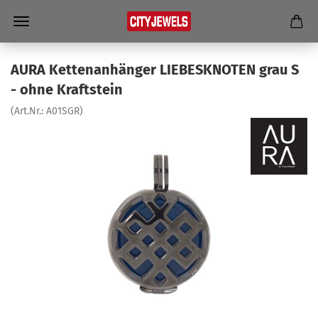
AURA Ket­ten­an­hän­ger LIE­BES­KNO­TEN grau S
- ohne Kraft­stein
(Art.Nr.:
A01SGR
)