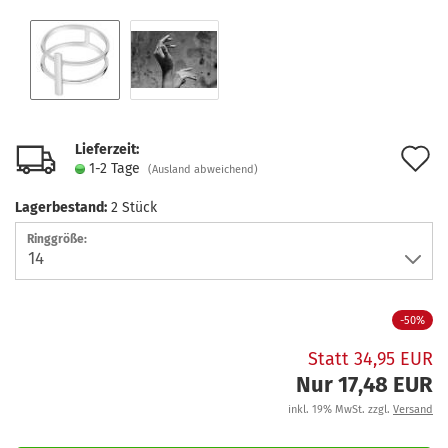
Lieferzeit:
A
1-2 Tage
(Ausland abweichend)
d
Lagerbestand:
2
Stück
M
Ringgröße:
-50%
Statt 34,95 EUR
Nur 17,48 EUR
inkl. 19% MwSt. zzgl.
Versand