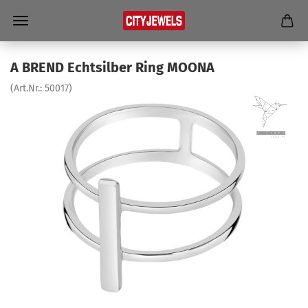
A BREND Echt­sil­ber Ring MOONA
(Art.Nr.:
50017
)