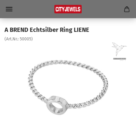
A BREND Echt­sil­ber Ring LIENE
(Art.Nr.:
50005
)