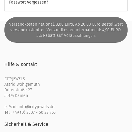
Passwort vergessen?
Versandkosten national: 3,00 Euro. Ab 20,00 Euro Bestellwert
versandkostenfrei. Versandkosten international: 4,90 EURO.
3% Rabatt auf Vora
uszahlungen.
Hilfe & Kontakt
CITYJEWELS
Astrid Wohlgemuth
Dürerstraße 27
59174 Kamen
e-Mail:
info@cityjewels.de
Tel.:
+49 (0) 2307 - 50 22 765
Sicherheit & Service