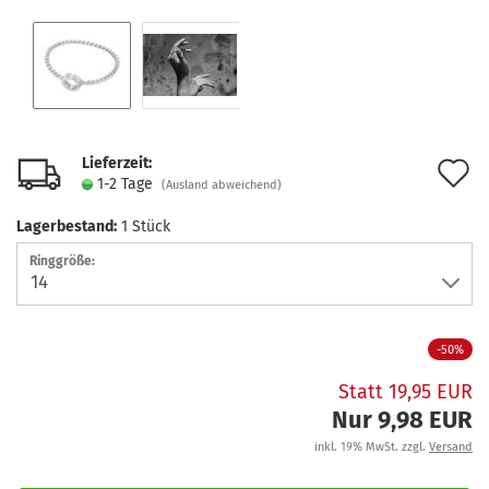
Lieferzeit:
A
1-2 Tage
(Ausland abweichend)
d
Lagerbestand:
1
Stück
M
Ringgröße:
-50%
Statt 19,95 EUR
Nur 9,98 EUR
inkl. 19% MwSt. zzgl.
Versand