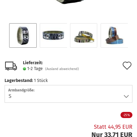
Lieferzeit:
A
1-2 Tage
(Ausland abweichend)
d
Lagerbestand:
1
Stück
M
Armbandgröße:
-25%
Statt 44,95 EUR
Nur 33,71 EUR