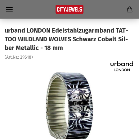
ur­band LON­DON Edel­stahl­zug­arm­band TAT­
TOO WILD­LAND WOL­VES Schwarz Co­balt Sil­
ber Me­tal­lic - 18 mm
(Art.Nr.:
29S18
)