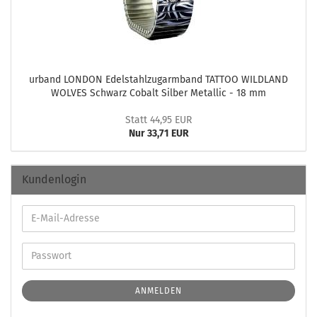
ur­band LON­DON Edel­stahl­zug­arm­band TAT­TOO WILD­LAND
WOL­VES Schwarz Co­balt Sil­ber Me­tal­lic - 18 mm
Statt 44,95 EUR
Nur 33,71 EUR
Kundenlogin
ANMELDEN