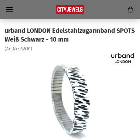
ur­band LON­DON Edel­stahl­zug­arm­band SPOTS
Weiß Schwarz - 10 mm
(Art.Nr.:
6W10
)