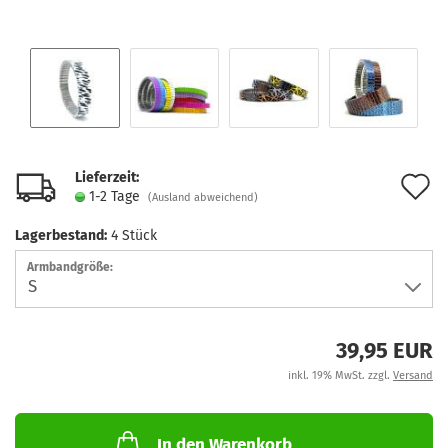
Lieferzeit:
A
1-2 Tage
(Ausland abweichend)
d
Lagerbestand:
4
Stück
M
Armbandgröße:
39,95 EUR
inkl. 19% MwSt. zzgl.
Versand
In den Warenkorb