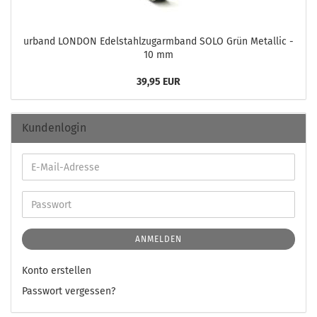
ur­band LON­DON Edel­stahl­zug­arm­band SOLO Grün Me­tal­lic -
10 mm
39,95 EUR
Kundenlogin
ANMELDEN
Konto erstellen
Passwort vergessen?