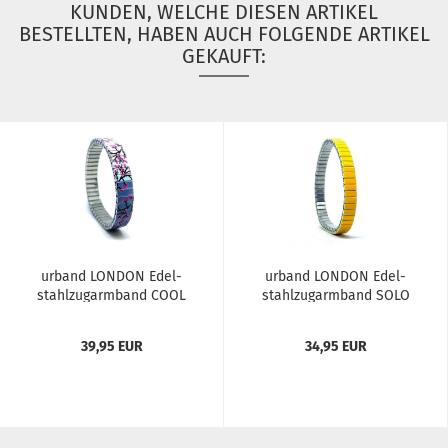
KUNDEN, WELCHE DIESEN ARTIKEL
BESTELLTEN, HABEN AUCH FOLGENDE ARTIKEL
GEKAUFT:
ur­band LON­DON Edel­
ur­band LON­DON Edel­
stahl­zug­arm­band COOL
stahl­zug­arm­band SOLO
BLOS­SOM...
Gelb...
39,95 EUR
34,95 EUR