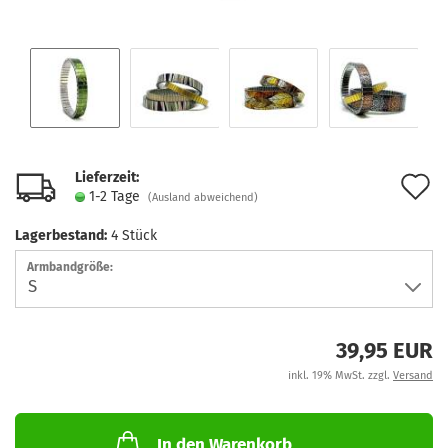
Lieferzeit:
A
1-2 Tage
(Ausland abweichend)
d
Lagerbestand:
4
Stück
M
Armbandgröße:
39,95 EUR
inkl. 19% MwSt. zzgl.
Versand
In den Warenkorb