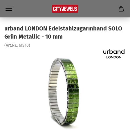
ur­band LON­DON Edel­stahl­zug­arm­band SOLO
Grün Me­tal­lic - 10 mm
(Art.Nr.:
61S10
)