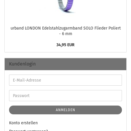
ur­band LON­DON Edel­stahl­zug­arm­band SOLO Flie­der Po­liert
- 6 mm
34,95 EUR
Kundenlogin
ANMELDEN
Konto erstellen