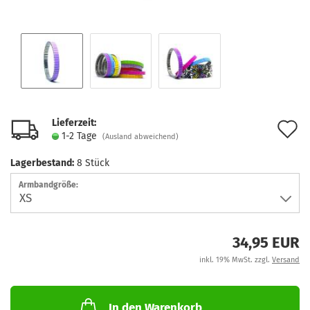
Lieferzeit:
A
1-2 Tage
(Ausland abweichend)
d
Lagerbestand:
8
Stück
M
Armbandgröße:
34,95 EUR
inkl. 19% MwSt. zzgl.
Versand
In den Warenkorb