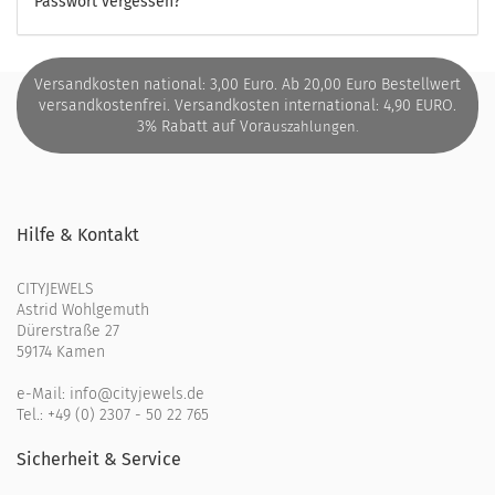
Passwort vergessen?
Versandkosten national: 3,00 Euro. Ab 20,00 Euro Bestellwert
versandkostenfrei. Versandkosten international: 4,90 EURO.
3% Rabatt auf Vora
uszahlungen.
Hilfe & Kontakt
CITYJEWELS
Astrid Wohlgemuth
Dürerstraße 27
59174 Kamen
e-Mail:
info@cityjewels.de
Tel.:
+49 (0) 2307 - 50 22 765
Sicherheit & Service