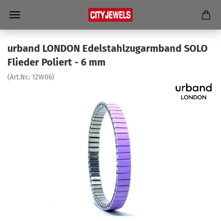
ur­band LON­DON Edel­stahl­zug­arm­band SOLO
Flie­der Po­liert - 6 mm
(Art.Nr.:
12W06
)