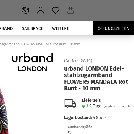
RBAND
SAILBRACE
WEITERE
ÖFFUNGSZEITEN
zugarmband FLOWERS MANDALA Rot Bunt - 10 mm
(Art.Nr.:
12W10
)
ur­band LON­DON Edel­
stahl­zug­arm­band
FLOWERS MAN­DA­LA Rot
Bunt - 10 mm
Lieferzeit:
1-2 Tage
(Ausland abweichen
Lagerbestand:
4
Stück
Armbandgröße: