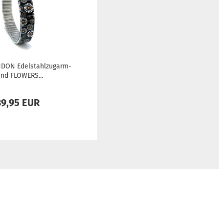
­DON Edel­stahl­zug­arm­
nd FLOWERS...
39,95 EUR