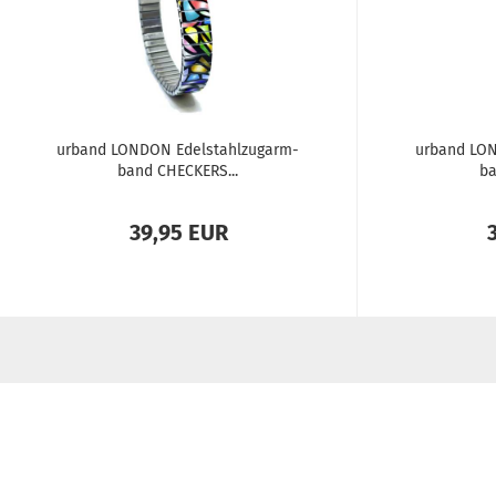
ur­band LON­DON Edel­stahl­zug­arm­
ur­band LON
band CHE­CKERS...
ba
39,95 EUR