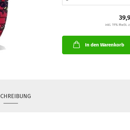
39,
inkl. 19% MwSt. z
In den Warenkorb
SCHREIBUNG