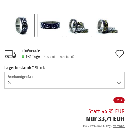
Lieferzeit:
A
1-2 Tage
(Ausland abweichend)
d
Lagerbestand:
7
Stück
M
Armbandgröße:
-25%
Statt 44,95 EUR
Nur 33,71 EUR
inkl. 19% MwSt. zzgl.
Versand