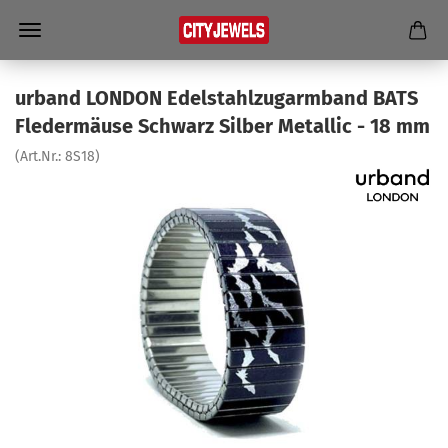
ur­band LON­DON Edel­stahl­zug­arm­band BATS
Fle­der­mäu­se Schwarz Sil­ber Me­tal­lic - 18 mm
(Art.Nr.:
8S18
)