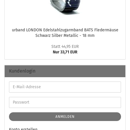
ur­band LON­DON Edel­stahl­zug­arm­band BATS Fle­der­mäu­se
Schwarz Sil­ber Me­tal­lic - 18 mm
Statt 44,95 EUR
Nur 33,71 EUR
Kundenlogin
ANMELDEN
Konto erstellen