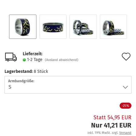
Lieferzeit:
A
1-2 Tage
(Ausland abweichend)
d
Lagerbestand:
8
Stück
M
Armbandgröße:
-25%
Statt 54,95 EUR
Nur 41,21 EUR
inkl. 19% MwSt. zzgl.
Versand