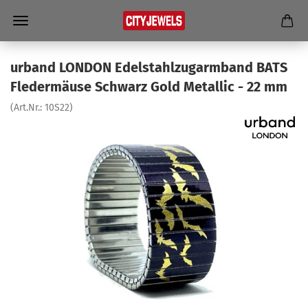
ur­band LON­DON Edel­stahl­zug­arm­band BATS
Fle­der­mäu­se Schwarz Gold Me­tal­lic - 22 mm
(Art.Nr.:
10S22
)