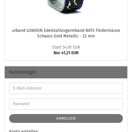
ur­band LON­DON Edel­stahl­zug­arm­band BATS Fle­der­mäu­se
Schwarz Gold Me­tal­lic - 22 mm
Statt 54,95 EUR
Nur 41,21 EUR
Kundenlogin
ANMELDEN
Konto erstellen