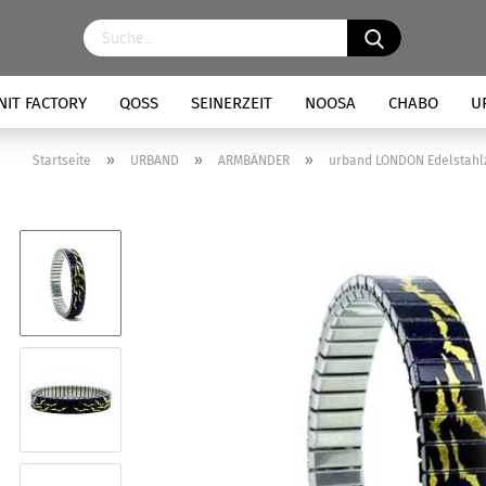
NIT FACTORY
QOSS
SEINERZEIT
NOOSA
CHABO
U
»
»
»
Startseite
URBAND
ARMBÄNDER
urband LONDON Edelstahl