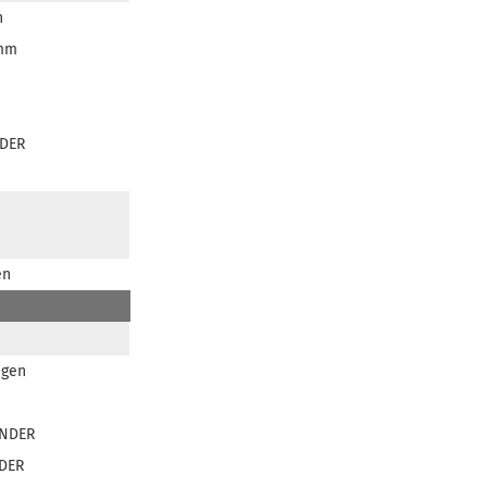
n
 mm
DER
en
igen
NDER
DER