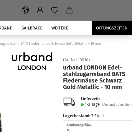
RBAND
SAILBRACE
WEITERE
ÖFFUNGSZEITEN
zugarmband BATS Fledermäuse Schwarz Gold Metallic - 10 mm
(Art.Nr.:
10S10
)
ur­band LON­DON Edel­
stahl­zug­arm­band BATS
Fle­der­mäu­se Schwarz
Gold Me­tal­lic - 10 mm
Lieferzeit:
1-2 Tage
(Ausland abweichen
Lagerbestand:
7
Stück
Armbandgröße: