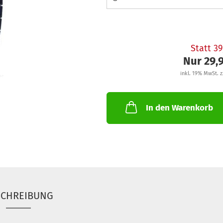
Statt 3
Nur 29,
inkl. 19% MwSt. z
In den Warenkorb
SCHREIBUNG