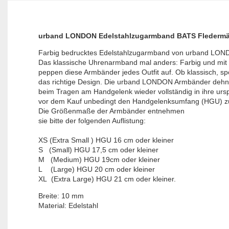
urband LONDON Edelstahlzugarmband BATS Fledermäu
Farbig bedrucktes Edelstahlzugarmband von urband LONDON
Das klassische Uhrenarmband mal anders: Farbig und mit e
peppen diese Armbänder jedes Outfit auf. Ob klassisch, sport
das richtige Design. Die urband LONDON Armbänder dehnen
beim Tragen am Handgelenk wieder vollständig in ihre urs
vor dem Kauf unbedingt den Handgelenksumfang (HGU) zu
Die Größenmaße der Armbänder entnehmen

XS (Extra Small ) HGU 16 cm oder kleiner

S   (Small) HGU 17,5 cm oder kleiner

M   (Medium) HGU 19cm oder kleiner

L    (Large) HGU 20 cm oder kleiner

XL  (Extra Large) HGU 21 cm oder kleiner.
Breite: 10 mm

Material: Edelstahl
