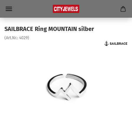
SAILBRACE Ring MOUN­TAIN sil­ber
(Art.Nr.:
4029
)