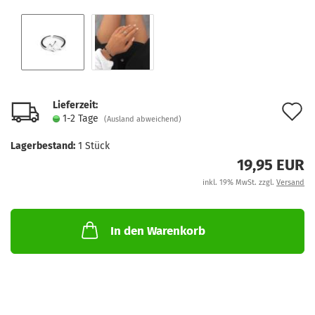
Lieferzeit:
A
1-2 Tage
(Ausland abweichend)
d
Lagerbestand:
1
Stück
M
19,95 EUR
inkl. 19% MwSt. zzgl.
Versand
In den Warenkorb