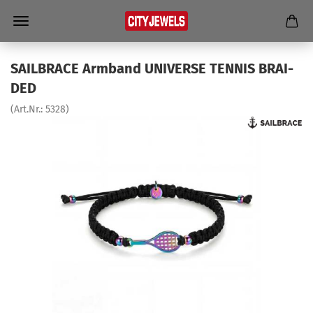
SAILBRACE Arm­band UNI­VER­SE TEN­NIS BRAI­
DED
(Art.Nr.:
5328
)