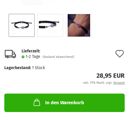
Lieferzeit:
A
1-2 Tage
(Ausland abweichend)
d
Lagerbestand:
1
Stück
M
28,95 EUR
inkl. 19% MwSt. zzgl.
Versand
In den Warenkorb