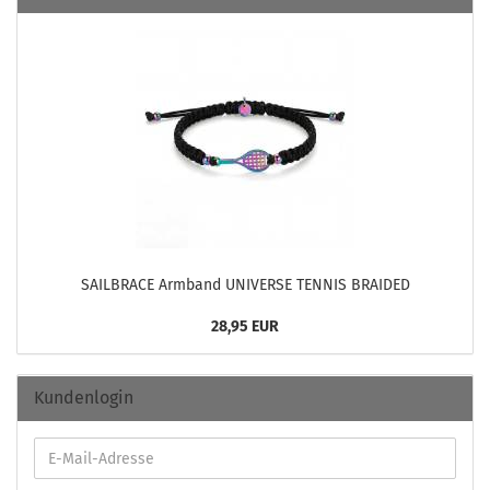
SAILBRACE Arm­band UNI­VER­SE TEN­NIS BRAI­DED
28,95 EUR
Kundenlogin