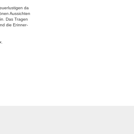
teuerlustigen da
hönen Aussichten
ein. Das Tragen
und die Erinner-
x.