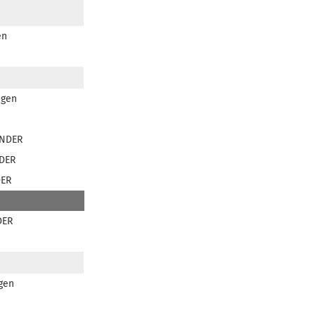
en
igen
NDER
DER
ER
DER
gen