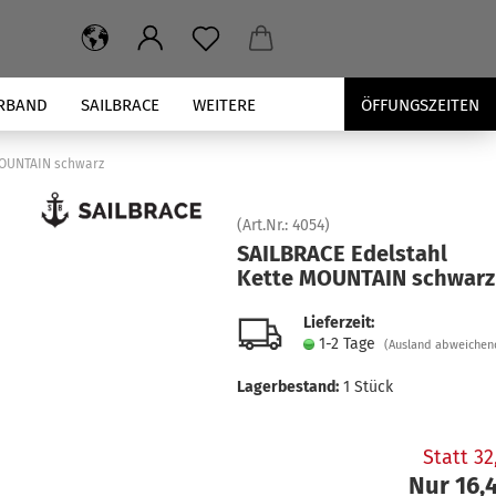
RBAND
SAILBRACE
WEITERE
ÖFFUNGSZEITEN
MOUNTAIN schwarz
(Art.Nr.:
4054
)
SAILBRACE Edel­stahl
Kette MOUN­TAIN schwarz
Lieferzeit:
1-2 Tage
(Ausland abweichen
Lagerbestand:
1
Stück
Statt 3
Nur 16,