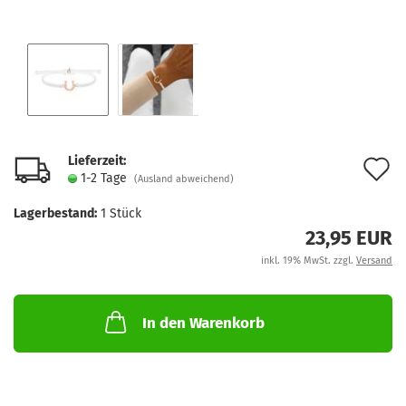
Lieferzeit:
A
1-2 Tage
(Ausland abweichend)
d
Lagerbestand:
1
Stück
M
23,95 EUR
inkl. 19% MwSt. zzgl.
Versand
In den Warenkorb