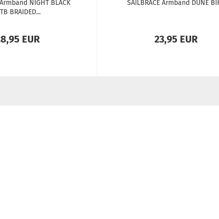
 Arm­band NIGHT BLACK
SAILBRACE Arm­band DUNE BI
TB BRAI­DED...
28,95 EUR
23,95 EUR