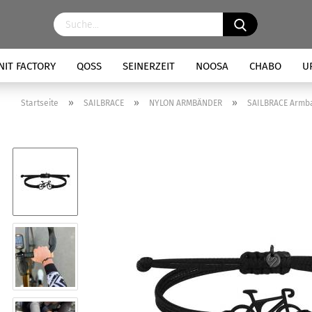
NIT FACTORY
QOSS
SEINERZEIT
NOOSA
CHABO
U
»
»
»
Startseite
SAILBRACE
NYLON ARMBÄNDER
SAILBRACE Armb