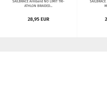
SAILBRACE Arm­band NO LIMIT TRI­
SAILBRACE
ATH­LON BRAI­DED...
M
28,95 EUR