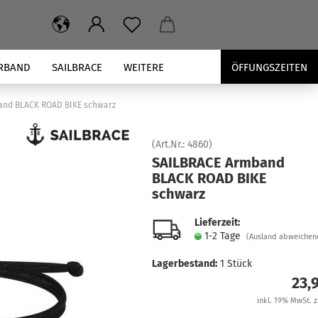
RBAND
SAILBRACE
WEITERE
ÖFFUNGSZEITEN
and BLACK ROAD BIKE schwarz
(Art.Nr.:
4860
)
SAILBRACE Arm­band
BLACK ROAD BIKE
schwarz
Lieferzeit:
1-2 Tage
(Ausland abweichen
Lagerbestand:
1
Stück
23,
inkl. 19% MwSt. z