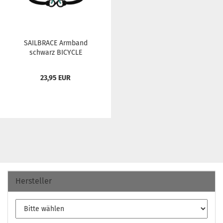
SAILBRACE Arm­band
schwarz BICY­CLE
schwarz-​​mint...
23,95 EUR
Hersteller