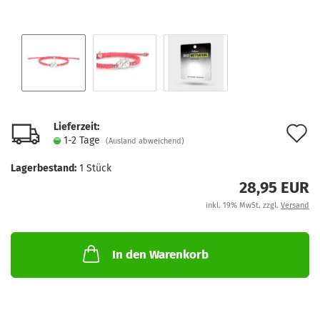
Lieferzeit:
A
1-2 Tage
(Ausland abweichend)
d
Lagerbestand:
1
Stück
M
28,95 EUR
inkl. 19% MwSt. zzgl.
Versand
In den Warenkorb