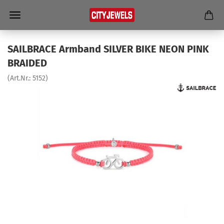
SAILBRACE Arm­band SIL­VER BIKE NEON PINK
BRAI­DED
(Art.Nr.:
5152
)