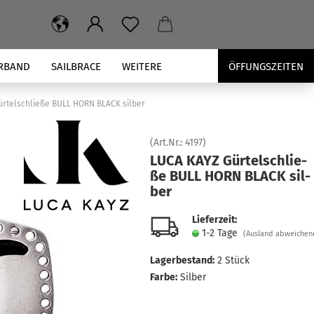
RBAND
SAILBRACE
WEITERE
ÖFFUNGSZEITEN
rtelschließe BULL HORN BLACK silber
(Art.Nr.:
4197
)
LUCA KAYZ Gür­tel­schlie­
ße BULL HORN BLACK sil­
ber
Lieferzeit:
1-2 Tage
(Ausland abweichen
Lagerbestand:
2
Stück
Farbe:
Silber