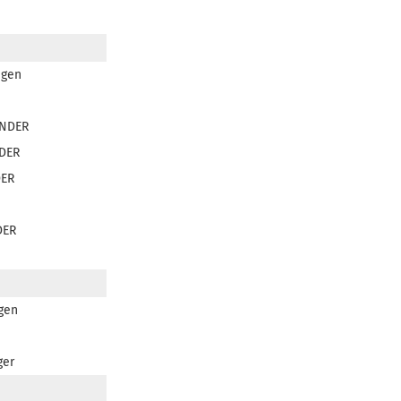
igen
NDER
DER
ER
DER
gen
ger