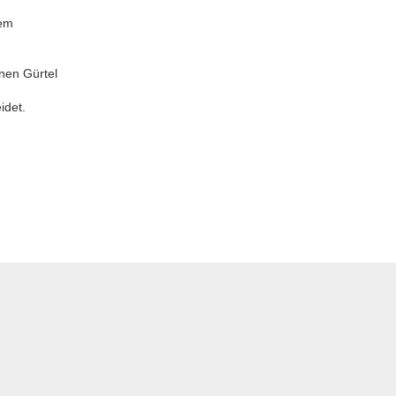
nem
nen Gürtel
idet.