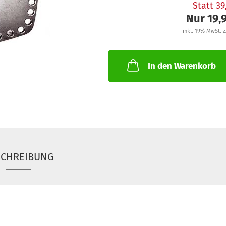
Statt 3
Nur 19,
inkl. 19% MwSt. z
In den Warenkorb
SCHREIBUNG