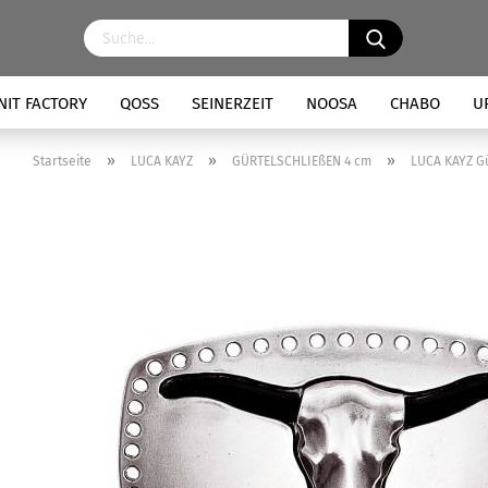
NIT FACTORY
QOSS
SEINERZEIT
NOOSA
CHABO
U
»
»
»
Startseite
LUCA KAYZ
GÜRTELSCHLIEßEN 4 cm
LUCA KAYZ Gü