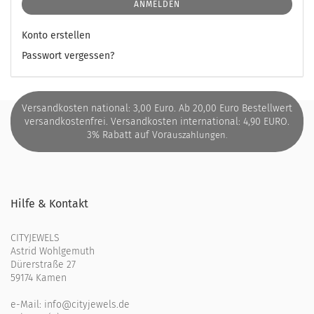
ANMELDEN
Konto erstellen
Passwort vergessen?
Versandkosten national: 3,00 Euro. Ab 20,00 Euro Bestellwert
versandkostenfrei. Versandkosten international: 4,90 EURO.
3% Rabatt auf Vora
uszahlungen.
Hilfe & Kontakt
CITYJEWELS
Astrid Wohlgemuth
Dürerstraße 27
59174 Kamen
e-Mail:
info@cityjewels.de