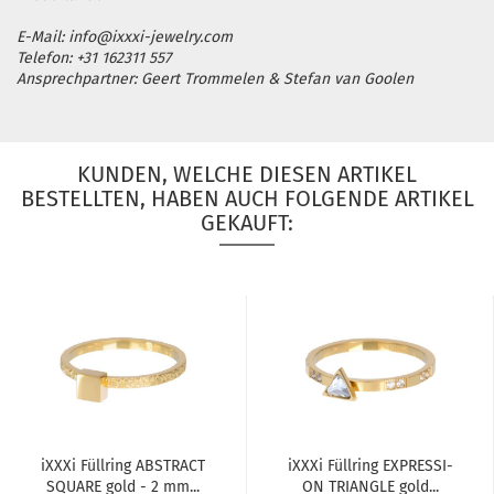
E-Mail: info@ixxxi-jewelry.com
Telefon: +31 162311 557
Ansprechpartner: Geert Trommelen & Stefan van Goolen
KUNDEN, WELCHE DIESEN ARTIKEL
BESTELLTEN, HABEN AUCH FOLGENDE ARTIKEL
GEKAUFT:
iXXXi Füll­ring ABS­TRACT
iXXXi Füll­ring EX­PRES­SI­
SQUA­RE gold - 2 mm...
ON TRI­ANG­LE gold...