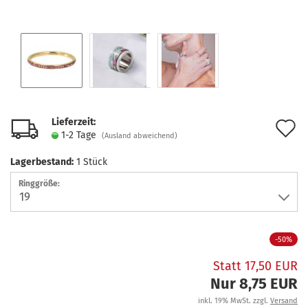
Lieferzeit:
A
1-2 Tage
(Ausland abweichend)
d
Lagerbestand:
1
Stück
M
Ringgröße:
-50%
Statt 17,50 EUR
Nur 8,75 EUR
inkl. 19% MwSt. zzgl.
Versand