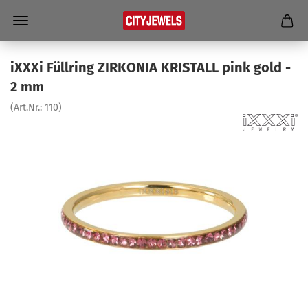
iXXXi Füll­ring ZIR­KO­NIA KRIS­TALL pink gold -
2 mm
(Art.Nr.:
110
)