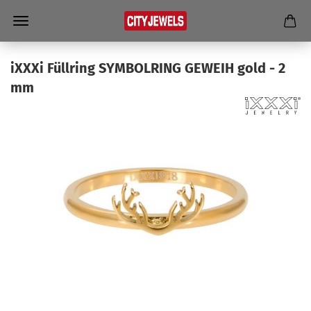
iXXXi Füll­ring SYM­BOL­RING GE­WEIH gold - 2
mm